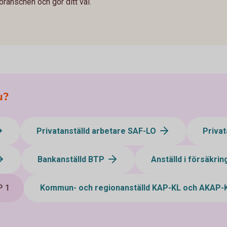
ranschen och gör ditt val.
u?
Privatanställd arbetare SAF-LO
Privat
Bankanställd BTP
Anställd i försäkri
P 1
Kommun- och regionanställd KAP-KL och AKAP