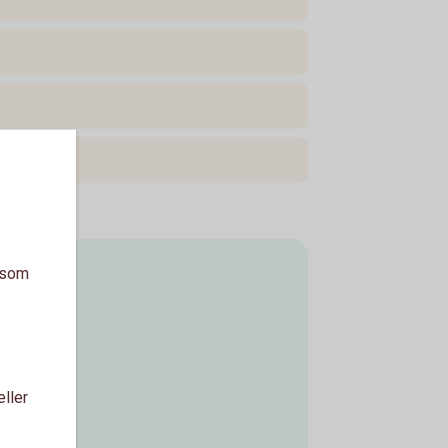
a som
eller