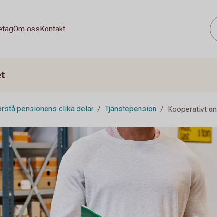
etag
Om oss
Kontakt
et
rstå pensionens olika delar
Tjänstepension
Kooperativt a