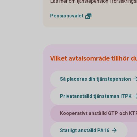
Läs mer om tjänstepension i försäkringsb
Pensionsvalet
Vilket avtalsområde tillhör d
Så placeras din tjänstepension
Privatanställd tjänsteman ITPK
Kooperativt anställd GTP och KT
Statligt anställd PA16