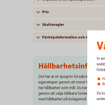
Pris
Skatteregler
Förköpsinformation och villkor
V
Vi an
Hållbarhetsinforma
webbp
förbä
Det här är en ljusgrön försäkringsprodukt
F
egenskaper genom att minst 80 % av fon
R
har hållbarhet som mål. Du kan själv påve
Du ka
genom att välja hållbara fonder. Läs me
under
med hållbarhet på bolagsnivå samt i sina