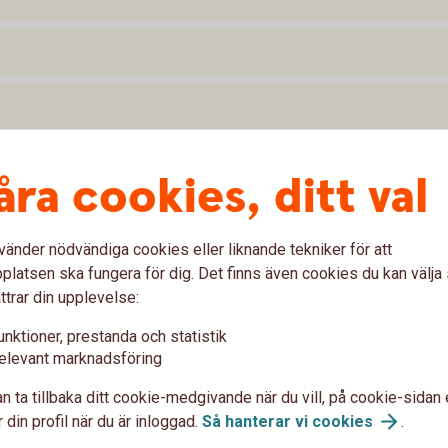
åra cookies, ditt val
vänder nödvändiga cookies eller liknande tekniker för att
tion
latsen ska fungera för dig. Det finns även cookies du kan välj
ttrar din upplevelse:
 som främjar miljörelaterade eller sociala
unktioner, prestanda och statistik
derna beaktar någon av dessa egenskaper eller
elevant marknadsföring
rka graden av hållbarhet i dina investeringar
n ta tillbaka ditt cookie-medgivande när du vill, på cookie-sidan 
r om det och hur Swedbank Försäkring arbetar
 din profil när du är inloggad.
Så hanterar vi
cookies
.
 kapital- och pensionsförsäkringar nedan.