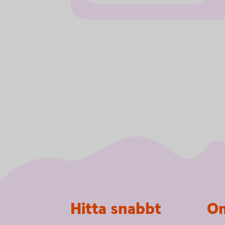
Sidfot
Hitta snabbt
Om