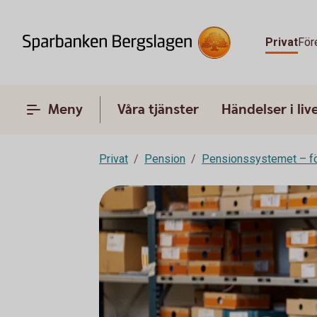
Privat
För
Meny
Våra tjänster
Händelser i liv
Privat
Pension
Pensionssystemet – fö