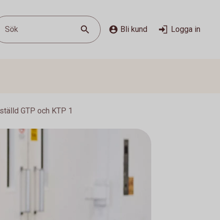
Sök
Bli kund
Logga in
nställd GTP och KTP 1