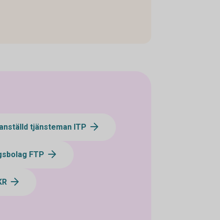
anställd tjänsteman ITP
ngsbolag FTP
-KR