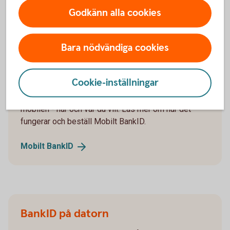
Godkänn alla cookies
Legitimera dig på mobilen eller
datorn – skaffa e-legitimation
Bara nödvändiga cookies
Mobilt BankID
Cookie-inställningar
Med mobilt BankID kan du legitimera dig med
mobilen - när och var du vill. Läs mer om hur det
fungerar och beställ Mobilt BankID.
Mobilt
BankID
BankID på datorn