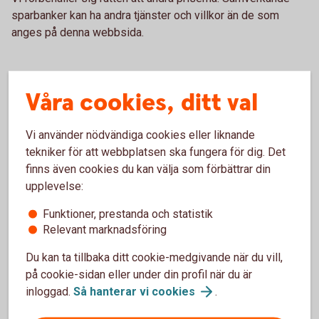
sparbanker kan ha andra tjänster och villkor än de som
anges på denna webbsida.
Våra cookies, ditt val
Ansök om ID-kort som
legitimation
Vi använder nödvändiga cookies eller liknande
tekniker för att webbplatsen ska fungera för dig. Det
Om du ska ansöka om eller förnya ditt fysiska ID-
finns även cookies du kan välja som förbättrar din
kort så gör du det hos Skatteverket. Läs mer om hur
upplevelse:
du gör på deras webbplats.
Funktioner, prestanda och statistik
Relevant marknadsföring
Ansök om ID-kort som legitimation
(skatteverket.se)
Du kan ta tillbaka ditt cookie-medgivande när du vill,
på cookie-sidan eller under din profil när du är
inloggad.
Så hanterar vi
cookies
.