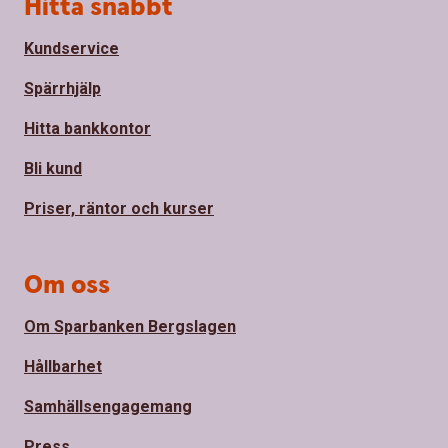
Sidfot
Hitta snabbt
Kundservice
Spärrhjälp
Hitta bankkontor
Bli kund
Priser, räntor och kurser
Om oss
Om Sparbanken Bergslagen
Hållbarhet
Samhällsengagemang
Press