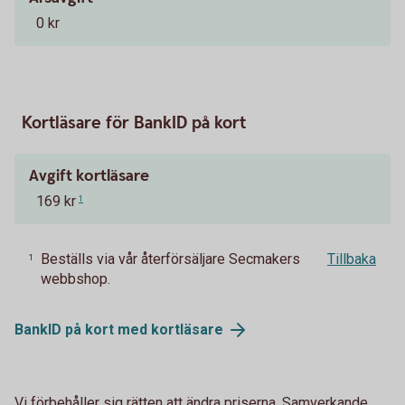
0 kr
Kortläsare för BankID på kort
Avgift kortläsare
169 kr
1
Beställs via vår återförsäljare Secmakers
Tillbaka
1
webbshop.
BankID på kort med
kortläsare
Vi förbehåller sig rätten att ändra priserna. Samverkande