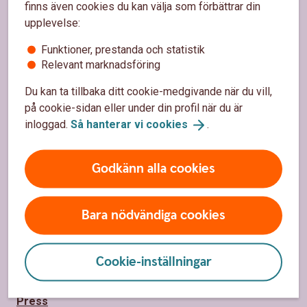
Hitta snabbt
finns även cookies du kan välja som förbättrar din
upplevelse:
Kundservice
Funktioner, prestanda och statistik
Spärrhjälp
Relevant marknadsföring
Hitta bankkontor
Du kan ta tillbaka ditt cookie-medgivande när du vill,
på cookie-sidan eller under din profil när du är
Bli kund
inloggad.
Så hanterar vi
cookies
.
Priser, räntor och kurser
Godkänn alla cookies
Om oss
Bara nödvändiga cookies
Om Sparbanken Bergslagen
Hållbarhet
Cookie-inställningar
Samhällsengagemang
Press