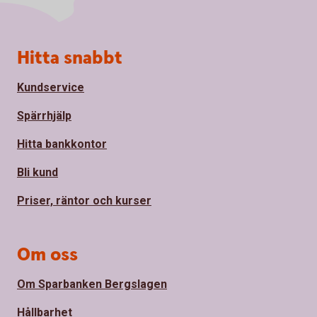
Sidfot
Hitta snabbt
Kundservice
Spärrhjälp
Hitta bankkontor
Bli kund
Priser, räntor och kurser
Om oss
Om Sparbanken Bergslagen
Hållbarhet