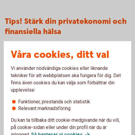
Tips! Stärk din privatekonomi och
finansiella hälsa
Hur mår din ekonomi?
Våra cookies, ditt val
God finansiell hälsa handlar om kunskap och förmåga att
hantera sin privatekonomi. När du har koll på din ekonomi
Vi använder nödvändiga cookies eller liknande
och vet hur du kan påverka den, kan du också ta kontroll och
tekniker för att webbplatsen ska fungera för dig. Det
öka din ekonomiska trygghet och frihet.
finns även cookies du kan välja som förbättrar din
upplevelse:
Öka din finansiella
hälsa
Funktioner, prestanda och statistik
Relevant marknadsföring
Du kan ta tillbaka ditt cookie-medgivande när du vill,
5 tips när du flyttar ihop
på cookie-sidan eller under din profil när du är
Har relationen tagit ett nytt kliv och ni har bestämt er för att
inloggad.
Så hanterar vi
cookies
.