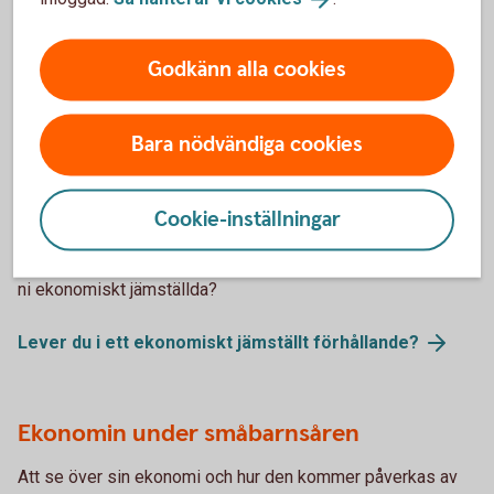
flytta ihop? Eller kanske är ni två vänner som slår era påsar
ihop? Oavsett anledning finns det några saker som är bra
Godkänn alla cookies
att tänka igenom innan flyttlasset går.
Flytta i hop - tänk på det
här
Bara nödvändiga cookies
Vägen till en jämställd ekonomi
Cookie-inställningar
Du kanske tror att du lever i ett jämställt förhållande, men är
ni ekonomiskt jämställda?
Lever du i ett ekonomiskt jämställt
förhållande?
Ekonomin under småbarnsåren
Att se över sin ekonomi och hur den kommer påverkas av