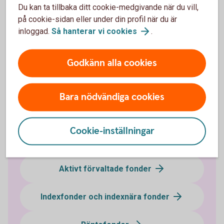
Du kan ta tillbaka ditt cookie-medgivande när du vill,
Mer information
på cookie-sidan eller under din profil när du är
inloggad.
Så hanterar vi
cookies
.
Våra temafonder / branschfonder
(swedbank-aktiellt.se)
Godkänn alla cookies
Fondtyper - lär dig mer om olika typer av
fonder
Fonder - börja
fondspara
Bara nödvändiga cookies
Cookie-inställningar
Fondtyper
Aktivt förvaltade fonder
Indexfonder och indexnära fonder