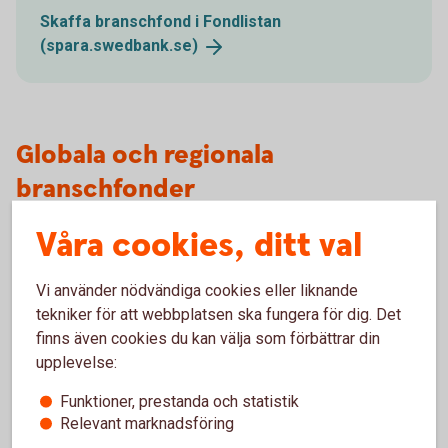
Skaffa branschfond i Fondlistan
(spara.swedbank.se)
Globala och regionala
branschfonder
Våra cookies, ditt val
Det finns två typer av branschfonder - globala och
regionala. Den förstnämnda kategorin investerar mest på
global basis. Detta minskar risken då en bolagsspecifik
Vi använder nödvändiga cookies eller liknande
händelse inte har inte samma inverkan i en global fond som
tekniker för att webbplatsen ska fungera för dig. Det
en regional. De globala branschfonderna har med andra ord
finns även cookies du kan välja som förbättrar din
oftast en lägre risk, än de regionala, där även svängningarna
upplevelse:
i avkastning kan vara större.
Funktioner, prestanda och statistik
Relevant marknadsföring