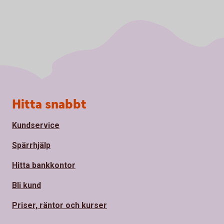
Sidfot
Hitta snabbt
Kundservice
Spärrhjälp
Hitta bankkontor
Bli kund
Priser, räntor och kurser