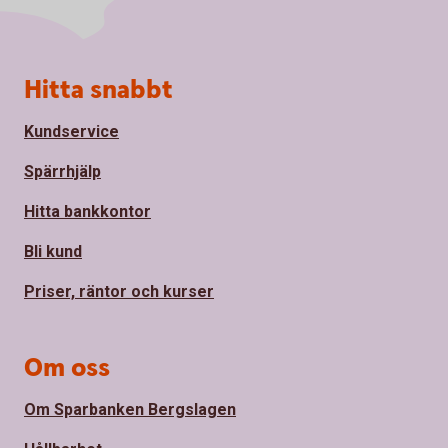
Sidfot
Hitta snabbt
Kundservice
Spärrhjälp
Hitta bankkontor
Bli kund
Priser, räntor och kurser
Om oss
Om Sparbanken Bergslagen