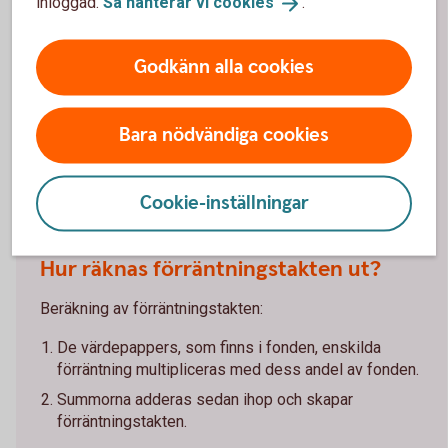
inloggad.
Så hanterar vi
cookies
.
avkastning som räntefonden skulle få 12 månader
framåt vid ett oförändrat ränteläge/oförändrade
Godkänn alla cookies
marknadsräntor. Förräntningstakten uppdateras en
gång i månaden. I angivna förräntningstakter är alla
avgifter redan dragna.
Bara nödvändiga cookies
Förräntningstakten är på tapeten
(swedbank-aktiellt.se)
Cookie-inställningar
Hur räknas förräntningstakten ut?
Beräkning av förräntningstakten:
De värdepappers, som finns i fonden, enskilda
förräntning multipliceras med dess andel av fonden.
Summorna adderas sedan ihop och skapar
förräntningstakten.