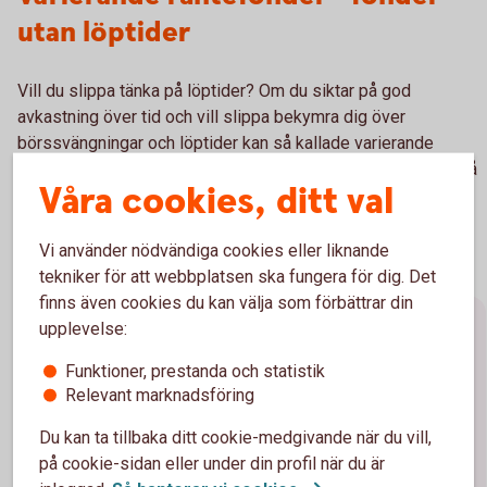
utan löptider
Vill du slippa tänka på löptider? Om du siktar på god
avkastning över tid och vill slippa bekymra dig över
börssvängningar och löptider kan så kallade varierande
räntefonder vara något för dig. Här väljer förvaltaren löptid på
Våra cookies, ditt val
placeringarna utifrån sin egen tro kring ränteutvecklingen
framöver.
Vi använder nödvändiga cookies eller liknande
tekniker för att webbplatsen ska fungera för dig. Det
finns även cookies du kan välja som förbättrar din
upplevelse:
Förräntningstakt, duration och
marknadsräntor
Funktioner, prestanda och statistik
Relevant marknadsföring
Förräntningstakt/avkastning
Du kan ta tillbaka ditt cookie-medgivande när du vill,
på cookie-sidan eller under din profil när du är
Förräntningstakten (Yield to maturity) visar den