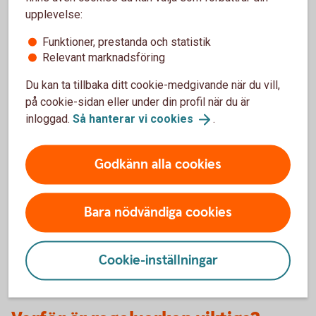
upplevelse:
Funktioner, prestanda och statistik
Relevant marknadsföring
Du kan ta tillbaka ditt cookie-medgivande när du vill,
Så hänger regelverken ihop
på cookie-sidan eller under din profil när du är
inloggad.
Så hanterar vi
cookies
.
Taxonomin sätter en standard för vad som är
miljömässigt hållbart.
Godkänn alla cookies
SFDR påverkar hur fondbolag redovisar en fonds
miljöpåverkan och påverkan på sociala
förhållanden.
Bara nödvändiga cookies
MiFID / IDD ger dig bättre möjlighet att uttrycka
dina hållbarhetspreferenser så att vi kan ge dig
lämpliga råd.
Cookie-inställningar