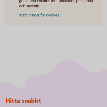
godkänna cookies för Funktioner, prestanda
och statistik.
Inställningar för cookies
Sidfot
Hitta snabbt