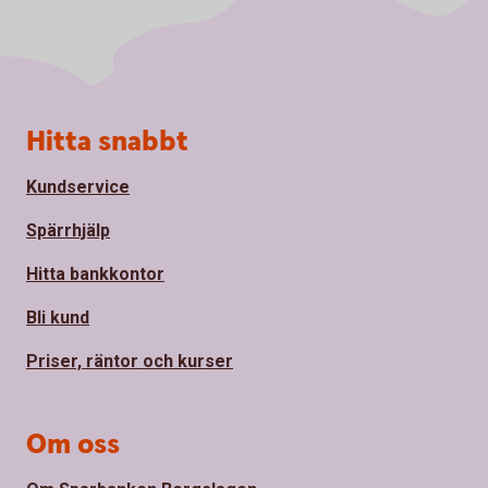
Sidfot
Hitta snabbt
Kundservice
Spärrhjälp
Hitta bankkontor
Bli kund
Priser, räntor och kurser
Om oss