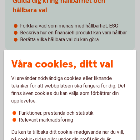
Guida dig kring hållbarhet och
hållbara val
Förklara vad som menas med hållbarhet, ESG
Beskriva hur en finansiell produkt kan vara hållbar
Berätta vilka hållbara val du kan göra
Våra cookies, ditt val
Vi använder nödvändiga cookies eller liknande
Ta in önskemål om hållbarhet och
tekniker för att webbplatsen ska fungera för dig. Det
guida kring våra produkter
finns även cookies du kan välja som förbättrar din
upplevelse:
Fråga vad du har för önskemål och krav på
hållbarhet i ditt sparande
Funktioner, prestanda och statistik
Förklara hur de produkter vi erbjuder motsvarar
Relevant marknadsföring
dina krav
Du kan ta tillbaka ditt cookie-medgivande när du vill,
Dokumentera dina hållbarhetspreferenser och hur
vår rekommendation möter dina önskemål
på cookie-sidan eller under din profil när du är