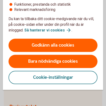
Funktioner, prestanda och statistik
Din chans att bidra
Relevant marknadsföring
Du kan ta tillbaka ditt cookie-medgivande när du vill,
på cookie-sidan eller under din profil när du är
inloggad.
Så hanterar vi
cookies
.
Mer information
Godkänn alla cookies
FN:s 17 globala mål
Agenda 2030 består av 17 globala mål för hållbar
Bara nödvändiga cookies
utveckling. De syftar bland annat till att utrota
fattigdom, stoppa klimatförändringar och skapa
fredliga, trygga samhällen.
Cookie-inställningar
FN:s hållbarhetsmål
(fn.se)