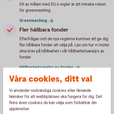
Ett av målen med EU:s regler är att minska risken
för greenwashing.
Greenwashing
Fler hållbara fonder
Efterfrågan och de nya reglerna kommer att ge dig
fler hållbara fonder att välja på. Läs om hur vi möter
dina krav på hållbarhet i vår hållbarhetsanalys av
fonder.
Hållbarhetsanalys av
fonder
Sparandet – en chans för dig att
Våra cookies, ditt val
påverka
Vi använder nödvändiga cookies eller liknande
Du kan med hållbara val låta pengarna jobba för
tekniker för att webbplatsen ska fungera för dig. Det
bättre förutsättningar runt vår planet.
finns även cookies du kan välja som förbättrar din
upplevelse: