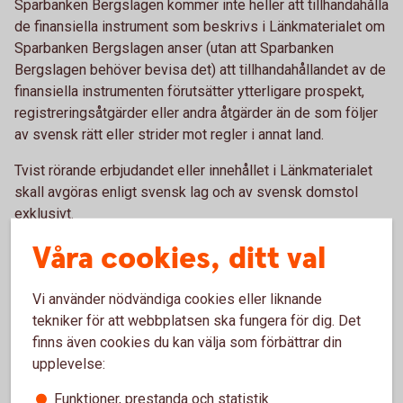
Sparbanken Bergslagen kommer inte heller att tillhandahålla
de finansiella instrument som beskrivs i Länkmaterialet om
Sparbanken Bergslagen anser (utan att Sparbanken
Bergslagen behöver bevisa det) att tillhandahållandet av de
finansiella instrumenten förutsätter ytterligare prospekt,
registreringsåtgärder eller andra åtgärder än de som följer
av svensk rätt eller strider mot regler i annat land.
Tvist rörande erbjudandet eller innehållet i Länkmaterialet
skall avgöras enligt svensk lag och av svensk domstol
exklusivt.
Våra cookies, ditt val
I enlighet med det ovanstående kan Länkmaterialet endast
erhållas av personer som har hemvist i Sverige. Om du är
bosatt i Sverige och accepterar villkoren ovan klicka på
Vi använder nödvändiga cookies eller liknande
”JA” nedan. Om du inte är bosatt i Sverige eller om du inte
tekniker för att webbplatsen ska fungera för dig. Det
accepterar villkoren klicka på ”AVBRYT” nedan.
finns även cookies du kan välja som förbättrar din
upplevelse:
Ja
Avbryt
Funktioner, prestanda och statistik