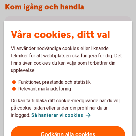
Kom igång och handla
Våra värdepapperstjänster
Våra cookies, ditt val
Vi har värdepapperstjänster för olika behov. Vilken
som passar dig beror på dig och ditt sparande. Läs
Vi använder nödvändiga cookies eller liknande
mer om våra värdepapperstjänster och kom igång.
tekniker för att webbplatsen ska fungera för dig. Det
finns även cookies du kan välja som förbättrar din
Våra
värdepapperstjänster
upplevelse:
Funktioner, prestanda och statistik
Relevant marknadsföring
Du kan ta tillbaka ditt cookie-medgivande när du vill,
Så handlar du värdepapper
på cookie-sidan eller under din profil när du är
inloggad.
Så hanterar vi
cookies
.
Du kan köpa värdepapper på flera olika sätt. Handla
värdepapper enkelt i internetbanken eller vår app. Du
Godkänn alla cookies
kan även ringa vårt kundcenter eller besöka ett