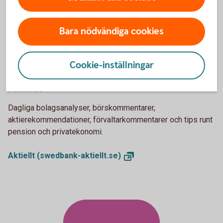
kontor.
Bara nödvändiga cookies
Så handlar du
värdepapper
Cookie-inställningar
Aktiellt
Dagliga bolagsanalyser, börskommentarer,
aktierekommendationer, förvaltarkommentarer och tips runt
pension och privatekonomi.
Aktiellt
(swedbank-aktiellt.se)