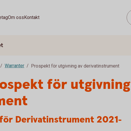
etag
Om oss
Kontakt
et
Warranter
Prospekt för utgivning av derivatinstrument
spekt för utgivning
ument
ör Derivatinstrument 2021-