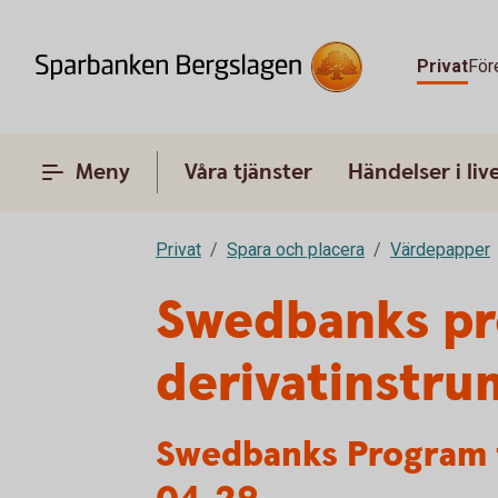
Privat
För
Meny
Våra tjänster
Händelser i liv
Privat
Spara och placera
Värdepapper
Swedbanks pro
derivatinstr
Swedbanks Program f