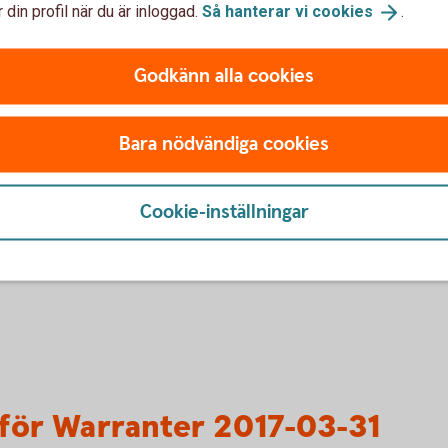
ör Warranter 2017-11-14
 din profil när du är inloggad.
Så hanterar vi
cookies
.
Godkänn alla cookies
Bara nödvändiga cookies
ör Bevis 2017-03-31
Cookie-inställningar
för Warranter 2017-03-31