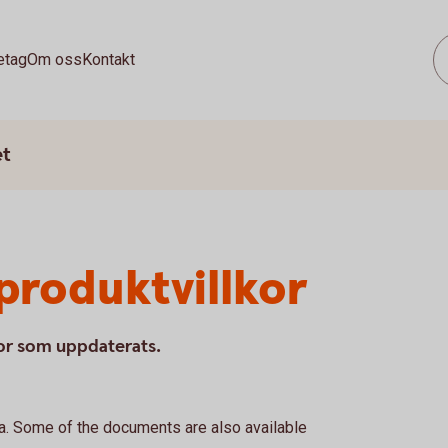
etag
Om oss
Kontakt
et
roduktvillkor
kor som uppdaterats.
. Some of the documents are also available