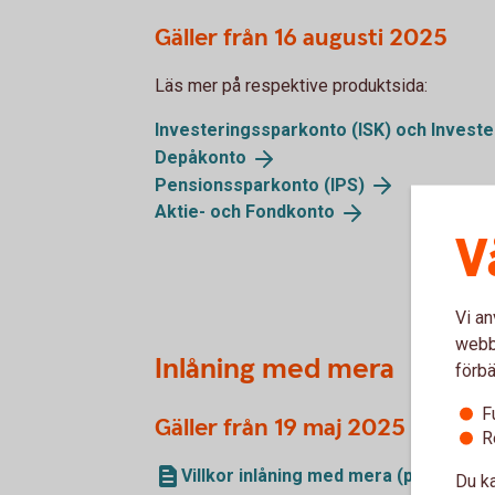
Gäller från 16 augusti 2025
Läs mer på respektive produktsida:
Investeringssparkonto (ISK) och Invest
Depåkonto
Pensionssparkonto
(IPS)
Aktie- och
Fondkonto
V
Vi an
webbp
Inlåning med mera
förbä
F
Gäller från 19 maj 2025
R
Villkor inlåning med mera (pdf)
Du ka