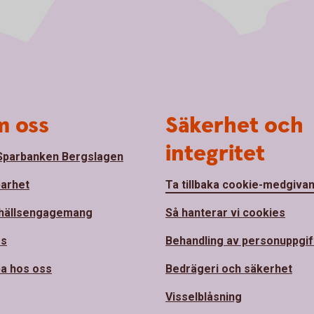
 oss
Säkerhet och
integritet
parbanken Bergslagen
barhet
Ta tillbaka cookie-medgiva
hällsengagemang
Så hanterar vi cookies
ss
Behandling av personuppgif
a hos oss
Bedrägeri och säkerhet
Visselblåsning