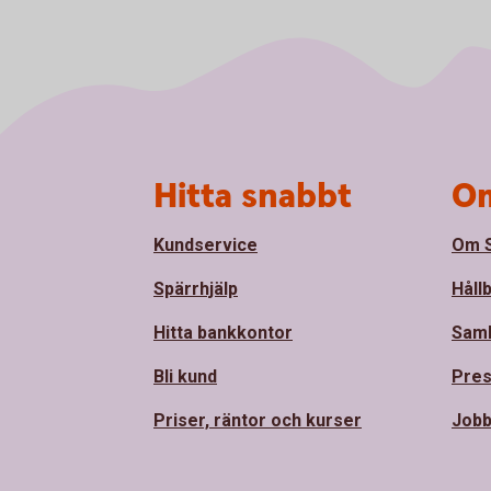
Sidfot
Hitta snabbt
Om
Kundservice
Om S
Spärrhjälp
Håll
Hitta bankkontor
Sam
Bli kund
Pre
Priser, räntor och kurser
Jobb