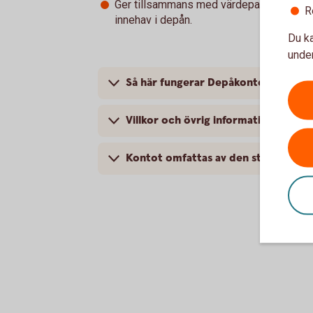
Ger tillsammans med värdepappersinneha
R
innehav i depån.
Du ka
under
Så här fungerar Depåkontot
Villkor och övrig information
Kontot omfattas av den statliga insä