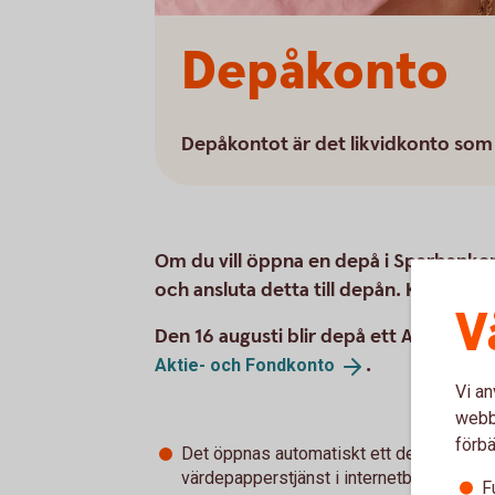
Depåkonto
Depåkontot är det likvidkonto som d
Om du vill öppna en depå i Sparbank
och ansluta detta till depån. Kontot om
V
Den 16 augusti blir depå ett Aktie- o
.
Aktie- och
Fondkonto
Vi an
webbp
förbä
Det öppnas automatiskt ett depåkonto i
värdepapperstjänst i internetbanken elle
F