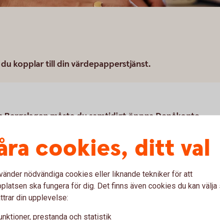
u kopplar till din värdepapperstjänst.
en Bergslagen måste du samtidigt öppna Depåkonto
fattas av den statliga insättningsgarantin.
åra cookies, ditt val
ch Fondkonto. Här kan du läsa mer om
vänder nödvändiga cookies eller liknande tekniker för att
latsen ska fungera för dig. Det finns även cookies du kan välj
ttrar din upplevelse:
 samband med att du öppnar en
r appen.
unktioner, prestanda och statistik