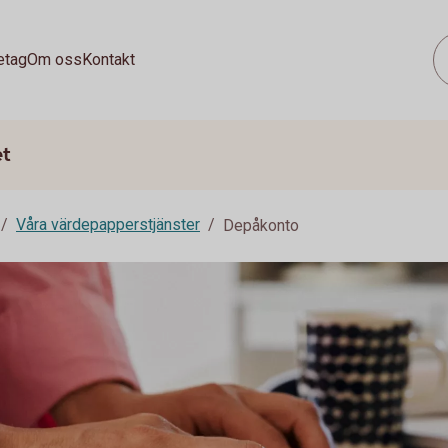
etag
Om oss
Kontakt
et
Våra värdepapperstjänster
Depåkonto