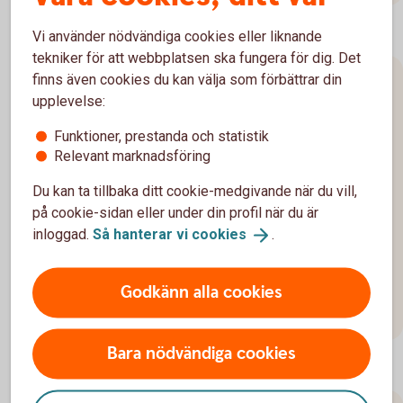
Vi använder nödvändiga cookies eller liknande
tekniker för att webbplatsen ska fungera för dig. Det
finns även cookies du kan välja som förbättrar din
Gifta eller skilja sig
upplevelse:
Oavsett om du planerar att gifta dig eller står inför en
Funktioner, prestanda och statistik
separation ser vi till att dina intressen tas tillvara och
Relevant marknadsföring
hittar långsiktigt hållbara lösningar.
Du kan ta tillbaka ditt cookie-medgivande när du vill,
på cookie-sidan eller under din profil när du är
Bröllopsplaner? Så fixar ni
kostnaderna
inloggad.
Så hanterar vi
cookies
.
Äktenskapsförord
Godkänn alla cookies
Bodelning och bodelningsavtal – så funkar
det
Bara nödvändiga cookies