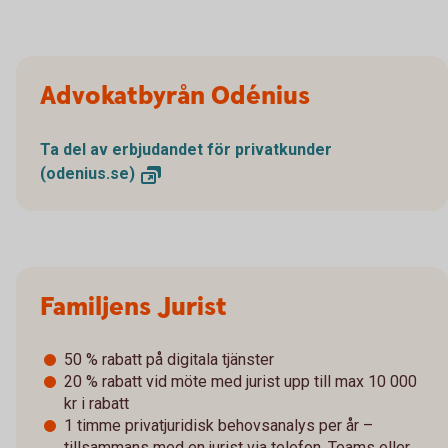
Advokatbyrån Odénius
Ta del av erbjudandet för privatkunder
(odenius.se)
Familjens Jurist
50 % rabatt på digitala tjänster
20 % rabatt vid möte med jurist upp till max 10 000
kr i rabatt
1 timme privatjuridisk behovsanalys per år –
tillsammans med en jurist via telefon, Teams eller