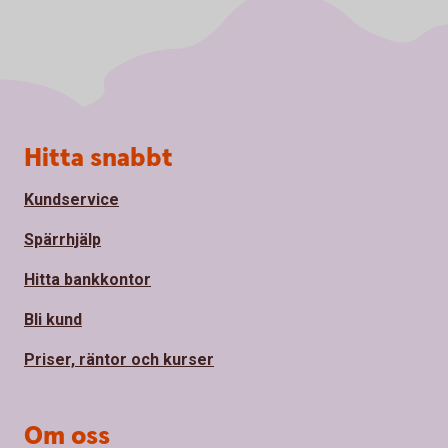
Sidfot
Hitta snabbt
Kundservice
Spärrhjälp
Hitta bankkontor
Bli kund
Priser, räntor och kurser
Om oss