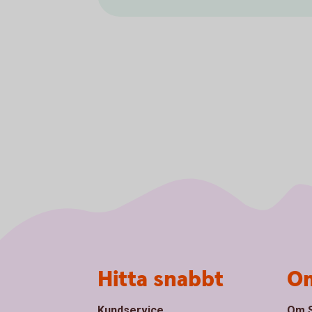
Sidfot
Hitta snabbt
Om
Kundservice
Om S