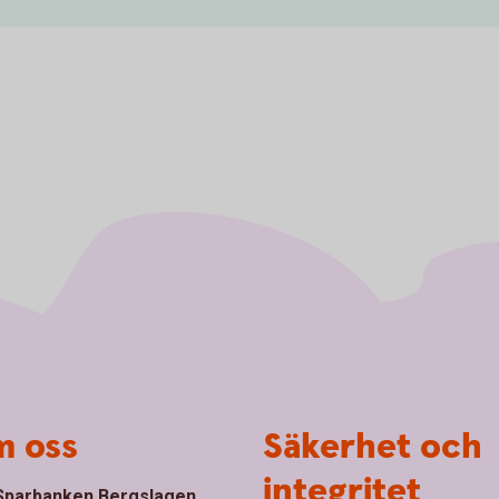
 oss
Säkerhet och
integritet
parbanken Bergslagen