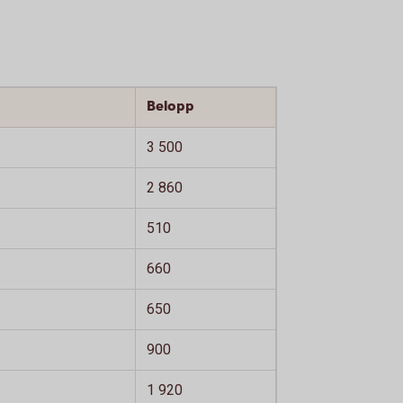
Belopp
3 500
2 860
510
660
650
900
1 920