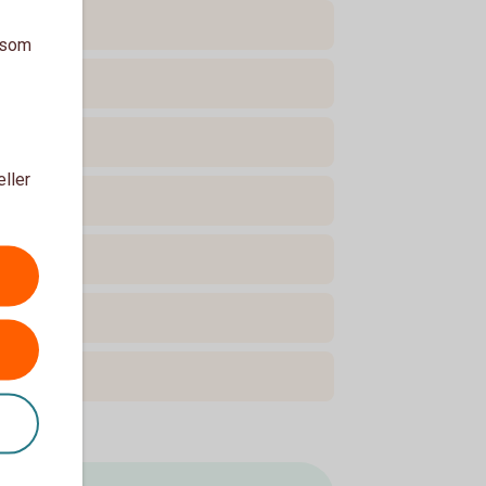
a som
eller