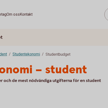
etag
Om oss
Kontakt
et
dent
Studentekonomi
Studentbudget
konomi – student
er och de mest nödvändiga utgifterna för en student