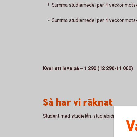
Summa studiemedel per 4 veckor motsva
1
Summa studiemedel per 4 veckor motsva
2
Kvar att leva på = 1 290 (12 290-11 000)
Så har vi räknat
Student med studielån, studiebidrag och bos
V