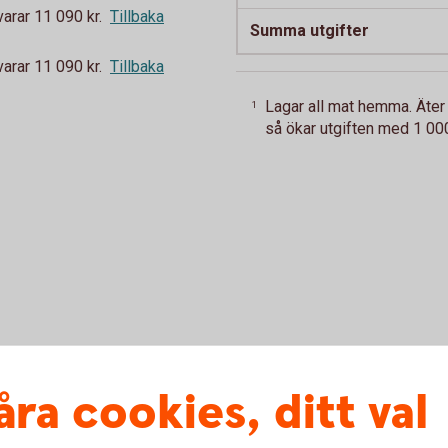
rar 11 090 kr.
Tillbaka
Summa utgifter
rar 11 090 kr.
Tillbaka
Lagar all mat hemma. Äter 
1
så ökar utgiften med 1 000
tadsbidrag. Bor i studentrum.
åra cookies, ditt val