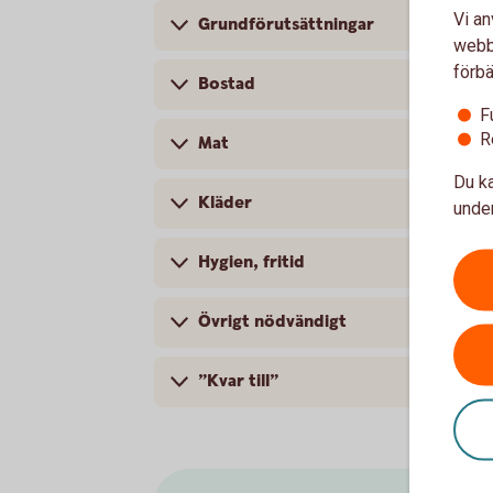
Vi an
Grundförutsättningar
webbp
förbä
Bostad
F
R
Mat
Du ka
Kläder
under
Hygien, fritid
Övrigt nödvändigt
”Kvar till”