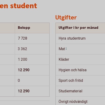
 en student
Utgifter
Belopp
Utgifter i kr per månad
7 728
Hyra studentrum
3 362
Mat
1
1 200
Kläder
12 290
Hygien och hälsa
0
Sport och fritid
12 290
Studiematerial
Övrigt nödvändigt