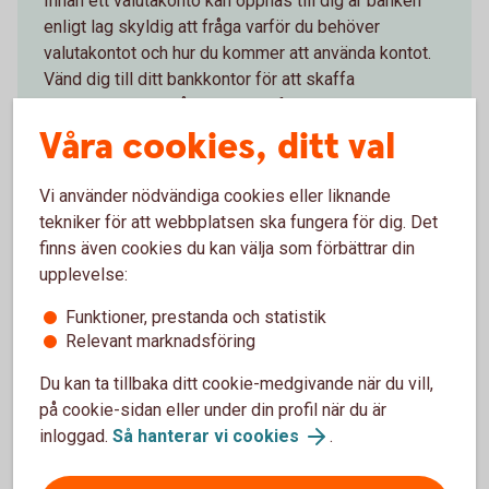
Innan ett valutakonto kan öppnas till dig är banken
enligt lag skyldig att fråga varför du behöver
valutakontot och hur du kommer att använda kontot.
Vänd dig till ditt bankkontor för att skaffa
Valutakonto och gå igenom de formella kraven.
Våra cookies, ditt val
Hitta bankkontor och skaffa valutakonto
Vi använder nödvändiga cookies eller liknande
tekniker för att webbplatsen ska fungera för dig. Det
finns även cookies du kan välja som förbättrar din
upplevelse:
Konton och utbetalningar
Funktioner, prestanda och statistik
Relevant marknadsföring
Privatkonto
Du kan ta tillbaka ditt cookie-medgivande när du vill,
på cookie-sidan eller under din profil när du är
Ungdomskonto
inloggad.
Så hanterar vi cookies
.