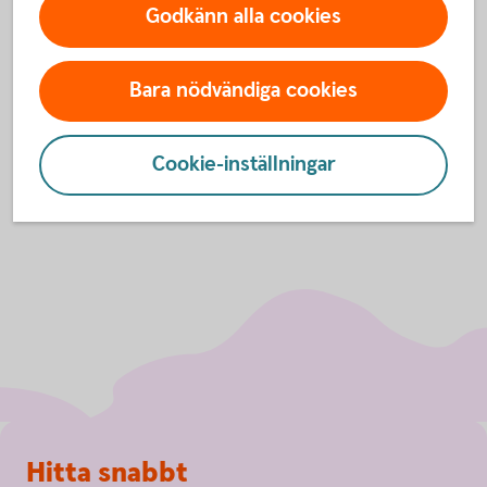
Valutakonto
Godkänn alla cookies
Anmäl konto till kontoregistret
Bara nödvändiga cookies
Cookie-inställningar
Sidfot
Hitta snabbt