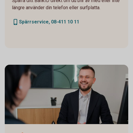
Spärra ditt BankID direkt om du blir av med eller inte
längre använder din telefon eller surfplatta.
Spärrservice, 08-411 10 11