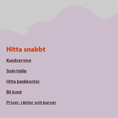
Sidfot
Hitta snabbt
Kundservice
Spärrhjälp
Hitta bankkontor
Bli kund
Priser, räntor och kurser