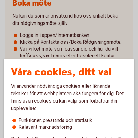
Boka möte
Nu kan du som är privatkund hos oss enkelt boka
ditt rådgivningsmöte själv.
Logga in i appen/Internetbanken.
Klicka på Kontakta oss/Boka Rådgivningsmöte.
Välj vilket möte som passar dig och hur du vill
träffa oss, via Teams eller besöka ett kontor.
Välj vilket kontor du tillhör.
Våra cookies, ditt val
Välj en tid som passar!
Vi använder nödvändiga cookies eller liknande
Logga in och boka själv
tekniker för att webbplatsen ska fungera för dig. Det
finns även cookies du kan välja som förbättrar din
upplevelse:
Jag är inte kund än, kontakta mig gärna
Funktioner, prestanda och statistik
Relevant marknadsföring