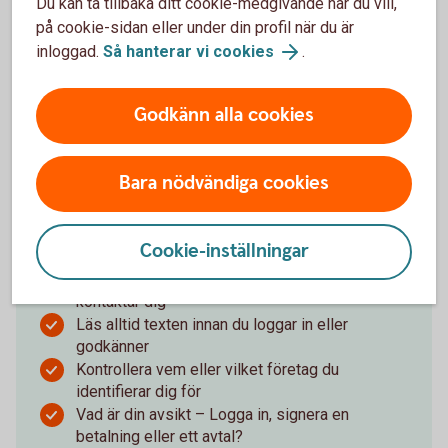
Du kan ta tillbaka ditt cookie-medgivande när du vill,
på cookie-sidan eller under din profil när du är
inloggad.
Så hanterar vi cookies
.
Ta hand om ditt
BankID – det är en
värdehandling
Godkänn alla cookies
Bara nödvändiga cookies
Säkerhet och BankID
Cookie-inställningar
Använd aldrig BankID om någon oväntat
kontaktar dig
Läs alltid texten innan du loggar in eller
godkänner
Kontrollera vem eller vilket företag du
identifierar dig för
Vad är din avsikt – Logga in, signera en
betalning eller ett avtal?