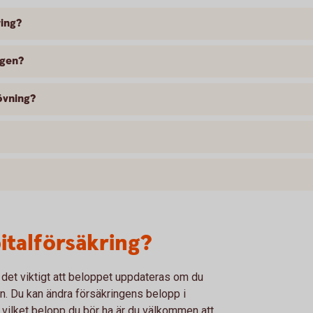
ring?
ngen?
övning?
italförsäkring?
r det viktigt att beloppet uppdateras om du
ön. Du kan ändra försäkringens belopp i
m vilket belopp du bör ha är du välkommen att