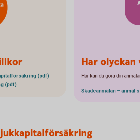
ta
r
llkor
Har olyckan 
ital­försäkring (pdf)
Här kan du göra din anmäla
ng (pdf)
Skadeanmälan – anmäl s
jukkapitalförsäkring