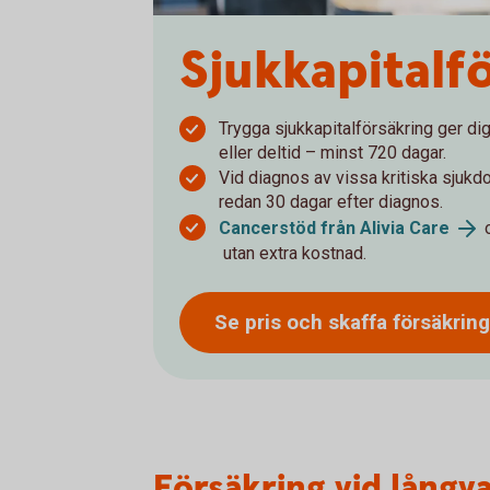
Sjukkapital­f
Trygga sjukkapitalförsäkring ger di
eller deltid – minst 720 dagar.
Vid diagnos av vissa kritiska sjuk
redan 30 dagar efter diagnos.
Cancerstöd från Alivia Care
utan extra kostnad.
Se pris och skaffa försäkrin
Försäkring vid långva