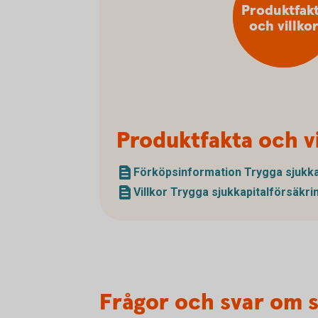
Produktfak
och villko
Produktfakta och vi
Förköpsinformation Trygga sjukkap
Villkor Trygga sjukkapital­försäkri
Frågor och svar om s