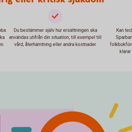
bba
Du bestämmer själv hur ersättningen ska
Kan tec
cka
användas utifrån din situation, till exempel till
Sparban
n.
vård, återhämtning eller andra kostnader.
folkbokförd
klarar