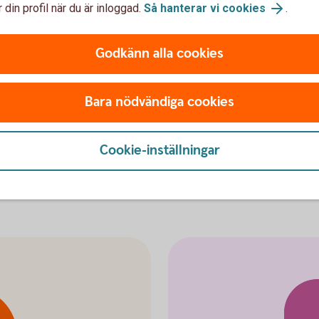
 din profil när du är inloggad.
Så hanterar vi cookies
.
skulle drabbas av en kritisk sjukdom. Det
 råka ut för någon av följande
Godkänn alla cookies
stroke, hjärtinfarkt, aortaoperation
mpelvis malign tumör, lymfom
Bara nödvändiga cookies
sjukdomar, exempelvis MS och ALS
av lever, njure eller lungor.
Cookie-inställningar
grupperna kan du få en ersättning på 10
kan max ges vid två tillfällen, från två olika
att diagnosen ställts.