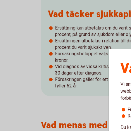
Vad täcker sjukkap
Ersättning kan utbetalas om du varit s
procent, på grund av sjukdom eller oly
Ersättningen utbetalas i relation till
procent du varit sjukskriven.
Försäkringsbeloppet väljs av dig vid
kronor.
V
Vid diagnos av vissa kritiska sjukdo
30 dagar efter diagnos.
Försäkringen gäller för ett år i taget
Vi an
fyller 62 år.
webbp
förbä
F
R
Vad menas med kriti
Du ka