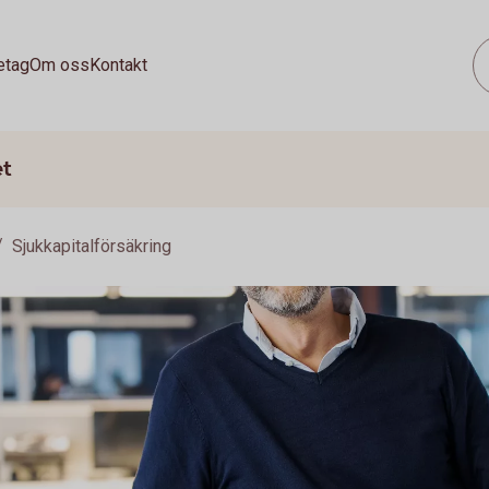
etag
Om oss
Kontakt
et
Sjukkapitalförsäkring