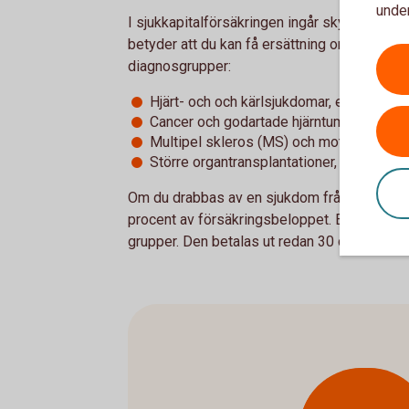
under
I sjukkapitalförsäkringen ingår skydd om du 
betyder att du kan få ersättning om du skulle
diagnosgrupper:
Hjärt- och och kärlsjukdomar, exempelvis 
Cancer och godartade hjärntumörer, exe
Multipel skleros (MS) och motorneuron
Större organtransplantationer, exempelvis 
Om du drabbas av en sjukdom från någon av 
procent av försäkringsbeloppet. Ersättningen 
grupper. Den betalas ut redan 30 dagar efter 