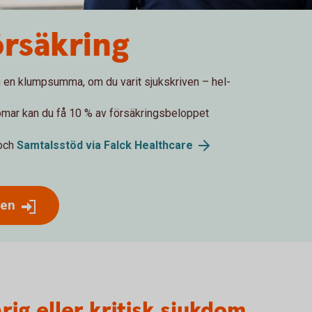
örsäkring
g en klumpsumma, om du varit sjukskriven – hel-
domar kan du få 10 % av försäkringsbeloppet
och
Samtalsstöd via Falck Healthcare
gen
rig eller kritisk sjukdom