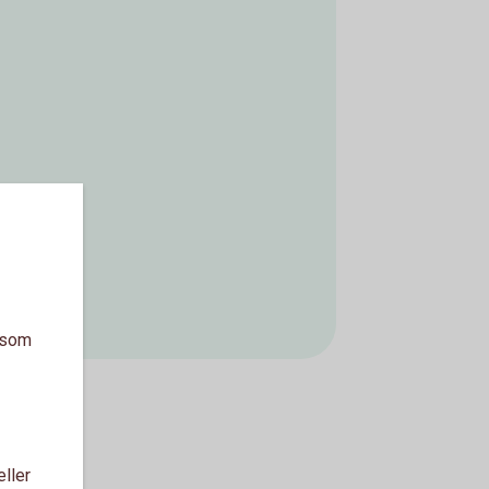
a som
eller