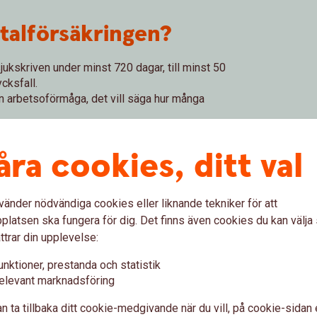
italförsäkringen?
jukskriven under minst 720 dagar, till minst 50
cksfall.
 din arbetsoförmåga, det vill säga hur många
 tecknandet och kan vara 300 000-2 500 000
åra cookies, ditt val
mar kan du få 10 % av försäkringsbeloppet redan
 – dock längst till och med månaden innan du
vänder nödvändiga cookies eller liknande tekniker för att
latsen ska fungera för dig. Det finns även cookies du kan välj
ttrar din upplevelse:
unktioner, prestanda och statistik
elevant marknadsföring
sk sjukdom?
n ta tillbaka ditt cookie-medgivande när du vill, på cookie-sidan 