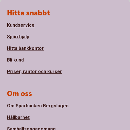
Sidfot
Hitta snabbt
Kundservice
Spärrhjälp
Hitta bankkontor
Bli kund
Priser, räntor och kurser
Om oss
Om Sparbanken Bergslagen
Hållbarhet
Samhällsengagemang