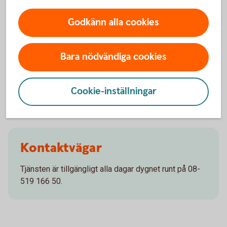
Vanliga frågor och svar
Godkänn alla cookies
Vad är samtalsstöd?
Bara nödvändiga cookies
Hur fungerar samtalsstöd?
Kostar det något med samtalsstöd?
Cookie-inställningar
Kontaktvägar
Tjänsten är tillgängligt alla dagar dygnet runt på 08-
519 166 50.