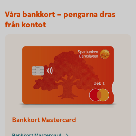
Våra bankkort – pengarna dras
från kontot
Bankkort Mastercard
Bankkort
Mastercard