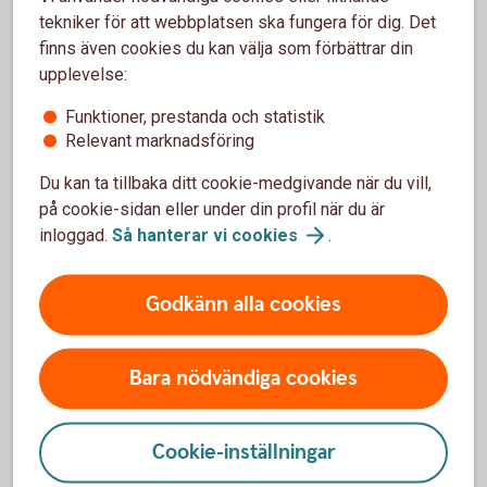
Handla på
tekniker för att webbplatsen ska fungera för dig. Det
nätet
finns även cookies du kan välja som förbättrar din
upplevelse:
Funktioner, prestanda och statistik
Relevant marknadsföring
Börja shoppa på nätet med kortet
Du kan ta tillbaka ditt cookie-medgivande när du vill,
på cookie-sidan eller under din profil när du är
Handla på nätet med
kort
inloggad.
Så hanterar vi
cookies
.
Click to
Pay
Godkänn alla cookies
Bara nödvändiga cookies
Cookie-inställningar