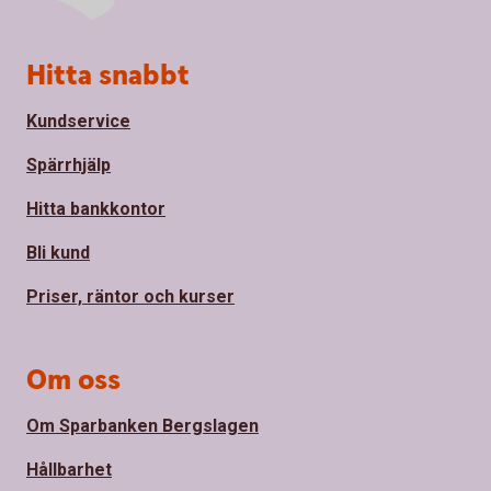
Sidfot
Hitta snabbt
Kundservice
Spärrhjälp
Hitta bankkontor
Bli kund
Priser, räntor och kurser
Om oss
Om Sparbanken Bergslagen
Hållbarhet