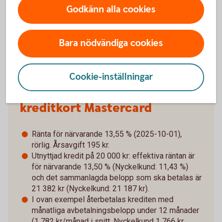
betalar allt på en gång. Om du missar eller blir
Godkänn alla cookies
sen med inbetalningar kan det tillkomma extra
kostnader.
Bara nödvändiga cookies
Cookie-inställningar
Räkneexempel Betal- och
kreditkort Mastercard
Ränta för närvarande 13,55 % (2025-10-01),
rörlig. Årsavgift 195 kr.
Utnyttjad kredit på 20 000 kr: effektiva räntan är
för närvarande 13,50 % (Nyckelkund: 11,43 %)
och det sammanlagda belopp som ska betalas är
21 382 kr (Nyckelkund: 21 187 kr).
I ovan exempel återbetalas krediten med
månatliga avbetalningsbelopp under 12 månader
(1 782 kr/månad i snitt, Nyckelkund 1 766 kr