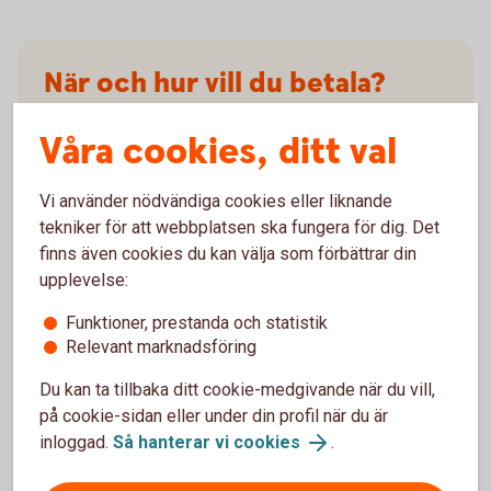
När och hur vill du betala?
Våra cookies, ditt val
Betala hela beloppet räntefritt
Du kan välja att betala hela beloppet direkt – då
Vi använder nödvändiga cookies eller liknande
slipper du ränta. Detta på grund av att du får
tekniker för att webbplatsen ska fungera för dig. Det
upp till 55 dagars räntefri kredit, beroende på
finns även cookies du kan välja som förbättrar din
när i månaden du använt kortet.
upplevelse:
Dela upp beloppet och betala i
omgångar, med ränta
Funktioner, prestanda och statistik
Relevant marknadsföring
Om du väljer att delbetala krediten tillkommer
ränta på det som belopp som finns kvar efter
Du kan ta tillbaka ditt cookie-medgivande när du vill,
du betalat. Minst 3 % av skulden betalas varje
på cookie-sidan eller under din profil när du är
månad, lägst 150 kr. Din kreditkostnad blir
inloggad.
Så hanterar vi cookies
.
högre om du delar upp betalningen än om du