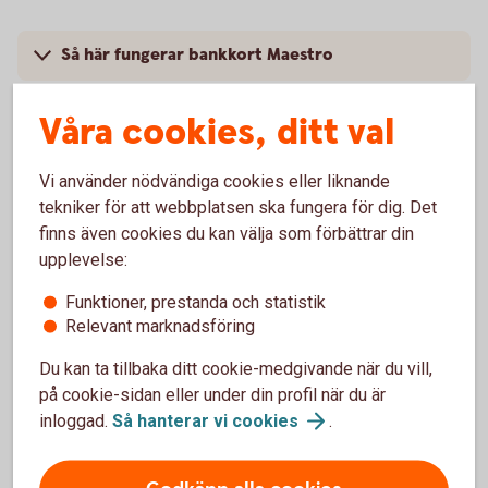
Så här fungerar bankkort Maestro
Råd och tips
Våra cookies, ditt val
Villkor kort
Vi använder nödvändiga cookies eller liknande
tekniker för att webbplatsen ska fungera för dig. Det
Komplettera ditt kort
finns även cookies du kan välja som förbättrar din
upplevelse:
Funktioner, prestanda och statistik
Relevant marknadsföring
Spärra kortet
Du kan ta tillbaka ditt cookie-medgivande när du vill,
på cookie-sidan eller under din profil när du är
Förlorat ditt kort?
inloggad.
Så hanterar vi
cookies
.
Spärra och ersätt ditt kort i