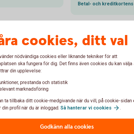
Betal- och kreditkorten
åra cookies, ditt val
vänder nödvändiga cookies eller liknande tekniker för att
latsen ska fungera för dig. Det finns även cookies du kan välj
ttrar din upplevelse:
unktioner, prestanda och statistik
elevant marknadsföring
n ta tillbaka ditt cookie-medgivande när du vill, på cookie-sidan 
 din profil när du är inloggad.
Så hanterar vi
cookies
.
664659685
d ditt kort
Skydd vid s
Godkänn alla cookies