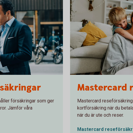
1282129534
säkringar
Mastercard 
åller försäkringar som ger
Mastercard reseförsäkring
aror. Jämför våra
kortförsäkring när du betal
när du är ute och reser.
Mastercard reseförsäk