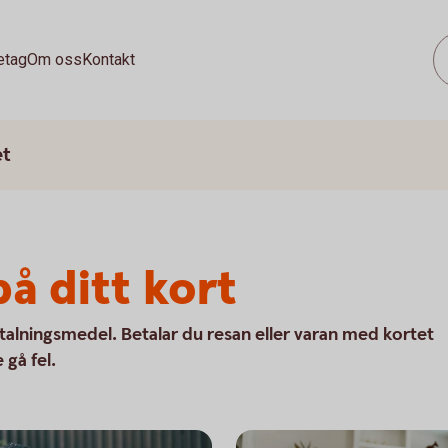
etag
Om oss
Kontakt
et
å ditt kort
talningsmedel. Betalar du resan eller varan med kortet
 gå fel.