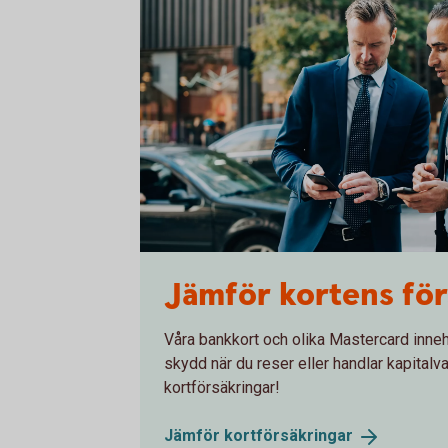
Two men in suits having a meeting
Jämför kortens för
Våra bankkort och olika Mastercard inneh
skydd när du reser eller handlar kapitalv
kortförsäkringar!
Jämför
kortförsäkringar