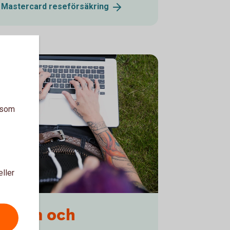
s Mastercard
reseförsäkring
a som
eller
jukdom och