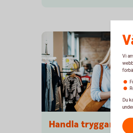
V
Vi an
webbp
förbä
F
R
Du ka
under
1153620594
Handla tryggare me