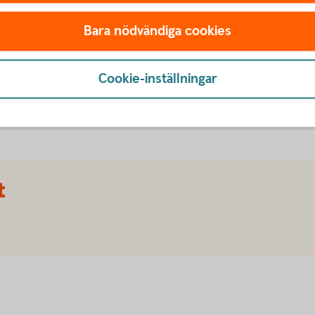
arbetslöshe
tkort kan ge dig möjlighet
ti om du hittar samma vara
Bara nödvändiga cookies
Ansök om betalningsskydd på
med fakturan om du plötslig
Cookie-inställningar
risgaranti och förlängd
Betalningsskydd betal- 
t