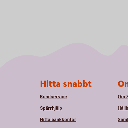
Sidfot
Hitta snabbt
Om
Kundservice
Om S
Spärrhjälp
Håll
Hitta bankkontor
Sam