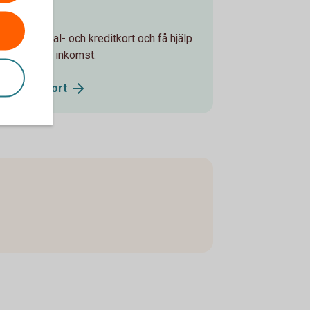
t
 ditt betal- och kreditkort och få hjälp
t står utan inkomst.
och
kreditkort