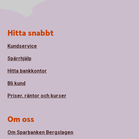
Sidfot
Hitta snabbt
Kundservice
Spärrhjälp
Hitta bankkontor
Bli kund
Priser, räntor och kurser
Om oss
Om Sparbanken Bergslagen