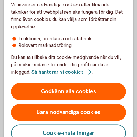
Vi använder nödvändiga cookies eller liknande
Våra kort med kontaktlös funktion
tekniker för att webbplatsen ska fungera för dig. Det
finns även cookies du kan välja som förbättrar din
Bankkort
Mastercard
upplevelse:
Betal- och kreditkort
Mastercard
Funktioner, prestanda och statistik
Betal- och kreditkort Mastercard
Guld
Relevant marknadsföring
Betal- och kreditkort Mastercard
Platinum
Bankkort
Business
Du kan ta tillbaka ditt cookie-medgivande när du vill,
på cookie-sidan eller under din profil när du är
inloggad.
Så hanterar vi
cookies
.
Så använder du ditt kort
Godkänn alla cookies
Aktivera ditt kort
Bara nödvändiga cookies
Använd ditt kort säkert
Cookie-inställningar