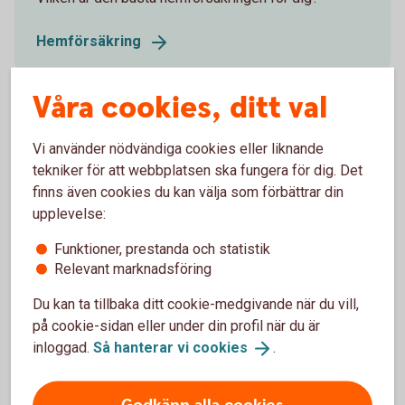
Hemförsäkring
Våra cookies, ditt val
Vi använder nödvändiga cookies eller liknande
Skatteverket om uthyrning
tekniker för att webbplatsen ska fungera för dig. Det
finns även cookies du kan välja som förbättrar din
Skatteverkets information om skatter på uthyrning av
upplevelse:
privatbostad
Funktioner, prestanda och statistik
Skatter på uthyrning av privatbostad
Relevant marknadsföring
(skatteverket.se)
Du kan ta tillbaka ditt cookie-medgivande när du vill,
på cookie-sidan eller under din profil när du är
inloggad.
Så hanterar vi
cookies
.