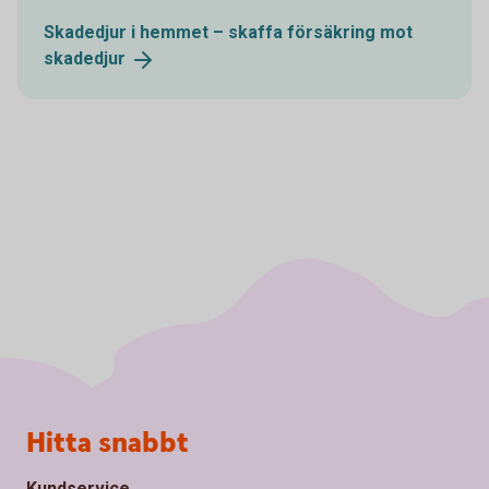
Skadedjur i hemmet – skaffa försäkring mot
skadedjur
Sidfot
Hitta snabbt
Kundservice