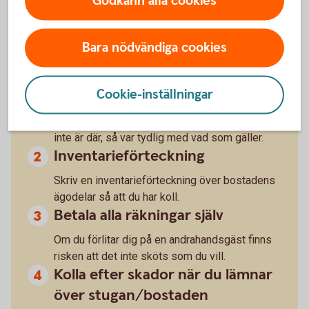
Tänk också på detta när du hyr
Godkänn alla cookies
ut:
Bara nödvändiga cookies
Skriv kontrakt
När är tillträde, vilken uppsägningstid gäller,
Cookie-inställningar
och hur lång är hyrestiden? Kom ihåg att du
som hyr ut har ansvar för bostaden även när du
inte är där, så var tydlig med vad som gäller.
Inventarieförteckning
Skriv en inventarieförteckning över bostadens
ägodelar så att du har koll.
Betala alla räkningar själv
Om du förlitar dig på en andrahandsgäst finns
risken att det inte sköts som du vill.
Kolla efter skador när du lämnar
över stugan/bostaden