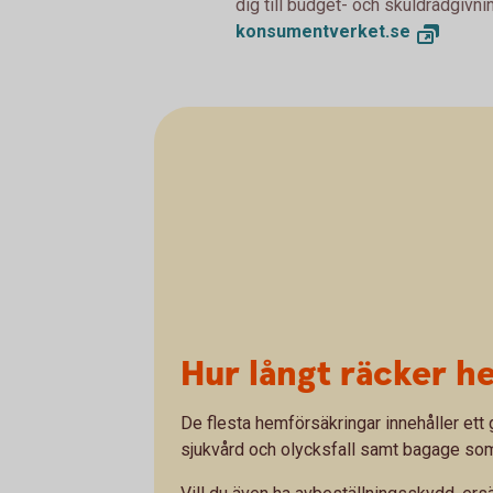
dig till budget- och skuldrådgivn
konsumentverket.se
Hur långt räcker h
De flesta hemförsäkringar innehåller et
sjukvård och olycksfall samt bagage som b