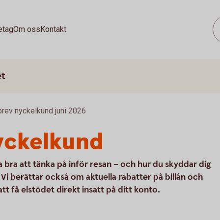
etag
Om oss
Kontakt
et
rev nyckelkund juni 2026
yckelkund
 bra att tänka på inför resan – och hur du skyddar dig
 berättar också om aktuella rabatter på billån och
tt få elstödet direkt insatt på ditt konto.