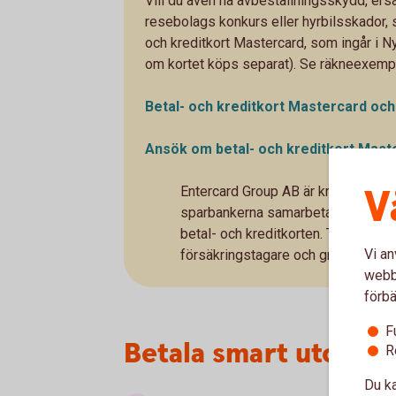
Vill du även ha avbeställningsskydd, ersä
resebolags konkurs eller hyrbilsskador, 
och kreditkort Mastercard, som ingår i N
om kortet köps separat). Se räkneexempe
Betal- och kreditkort Mastercard oc
Ansök om betal- och kreditkort Mast
V
Entercard Group AB är kreditgivare
sparbankerna samarbetar med Ente
betal- och kreditkorten. Trygg-Hans
Vi an
försäkringstagare och gruppföretr
webbp
förbä
F
Betala smart utomlan
R
Du ka