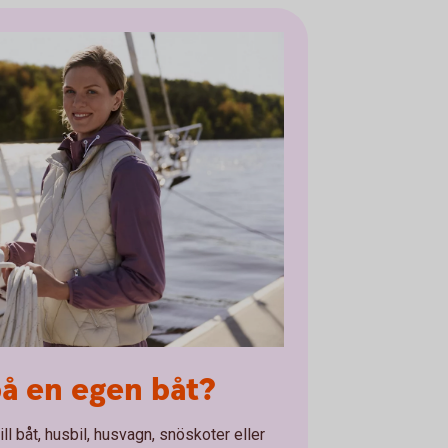
på en egen båt?
ill båt, husbil, husvagn, snöskoter eller