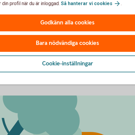
? Välj då alltid landets lokala valuta då det i regel
 din profil när du är inloggad.
Så hanterar vi cookies
.
knas om till svenska kronor med Mastercards
Godkänn alla cookies
taväxlingspåslag
äxla pengar innan avresa. Kontrollera
fter hos olika aktörer
Bara nödvändiga cookies
ler än ett kort när du ska ut och resa
du enkelt spärra och ersätta det direkt i
 Kreditkort spärras alltid via telefon
Cookie-inställningar
r ett ersättningskort kan du enkelt ansluta det till
Sedan kan du betala med mobilen