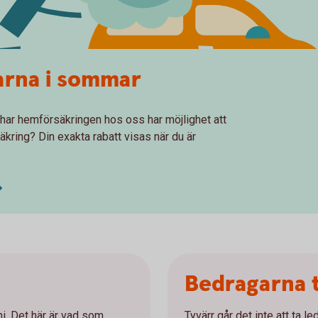
garna i sommar
har hemförsäkringen hos oss har möjlighet att
säkring? Din exakta rabatt visas när du är
Bedragarna 
uni. Det här är vad som
Tyvärr går det inte att ta le