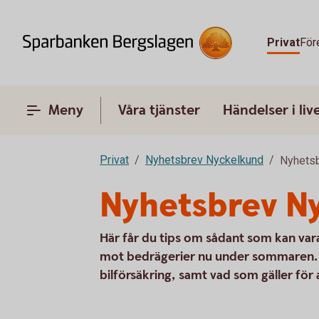
Privat
För
Meny
Våra tjänster
Händelser i liv
Privat
Nyhetsbrev Nyckelkund
Nyhetsb
Nyhetsbrev N
Här får du tips om sådant som kan vara
mot bedrägerier nu under sommaren. Vi
bilförsäkring, samt vad som gäller för a