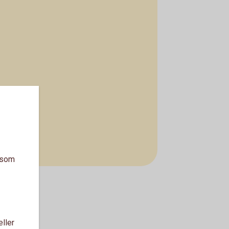
a som
eller