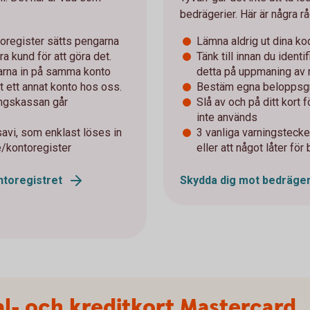
bedrägerier. Här är några rå
ntoregister sätts pengarna
Lämna aldrig ut dina kod
ra kund för att göra det.
Tänk till innan du identi
arna in på samma konto
detta på uppmaning av
t ett annat konto hos oss.
Bestäm egna beloppsgr
ingskassan går
Slå av och på ditt kort 
inte används
avi, som enklast löses in
3 vanliga varningstecken
e/kontoregister
eller att något låter för 
ontoregistret
Skydda dig mot bedräger
l- och kreditkort Mastercard