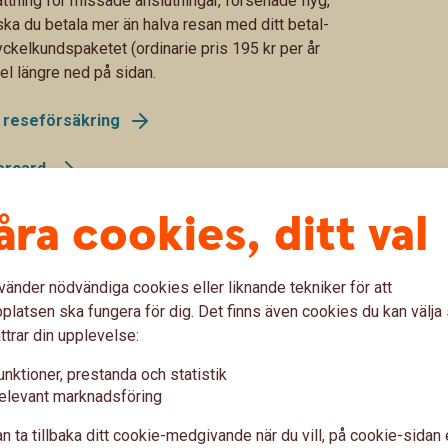
ttning för missade anslutningar, försenade flyg,
ska du betala mer än halva resan med ditt betal-
yckelkundspaketet (ordinarie pris 195 kr per år
l längre ned på sidan.
h reseförsäkring
ercard
åra cookies, ditt val
 av betal- och kreditkortet ovan. Swedbank AB och
rcard Group AB och är kreditförmedlare avseende
a är försäkringsgivare och Entercard är
vänder nödvändiga cookies eller liknande tekniker för att
ädare.
latsen ska fungera för dig. Det finns även cookies du kan välj
ttrar din upplevelse:
unktioner, prestanda och statistik
ds – våra tips
elevant marknadsföring
n ta tillbaka ditt cookie-medgivande när du vill, på cookie-sidan 