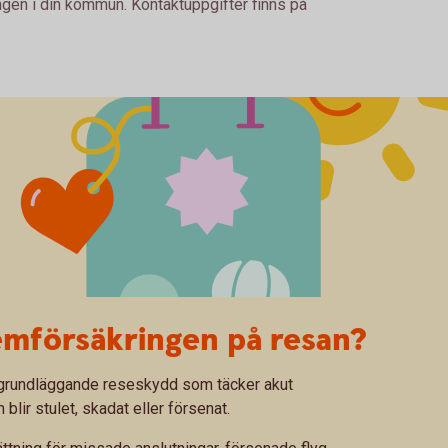
ingen i din kommun. Kontaktuppgifter finns på
emförsäkringen på resan?
t grundläggande reseskydd som täcker akut
lir stulet, skadat eller försenat.