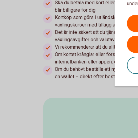
Ska du betala med kort eller ta ut pengar
under
blir billigare för dig
Kortköp som görs i utländsk valuta rä
växlingskurser med tillägg av ett valu
Det är inte säkert att du tjänar på att v
växlingsavgifter och valutaväxlingsavgi
Vi rekommenderar att du alltid tar med f
Om kortet krånglar eller försvinner kan 
internetbanken eller appen, dygnet runt.
Om du behövt beställa ett nytt kort elle
en wallet – direkt efter beställning. 