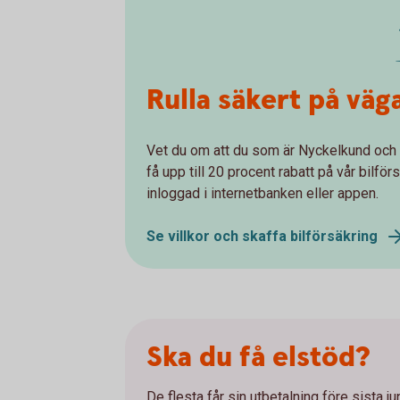
Rulla säkert på vä
Vet du om att du som är Nyckelkund och 
få upp till 20 procent rabatt på vår bilför
inloggad i internetbanken eller appen.
Se villkor och skaffa bilförsäkring
Ska du få elstöd?
De flesta får sin utbetalning före sista j