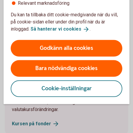
Relevant marknadsföring
Bryttider och
likviddagar
Du kan ta tillbaka ditt cookie-medgivande när du vill,
på cookie-sidan eller under din profil när du är
Vad är en affärsdag?
inloggad.
Så hanterar vi
cookies
.
Affärsdagen är den dag som försäljningen av dina
Godkänn alla cookies
fondandelar genomförs. Det är just den dagens
fondkurs som blir ditt försäljningspris.
Bara nödvändiga cookies
Så sätts kursen på fonder
Cookie-inställningar
Fondkursen, alltså priset på fonden, sätts en gång
per dag. Den påverkas av kursen på de värdepapper
fonden innehåller, fondens avgifter och eventuella
valutakursförändringar.
Kursen på
fonder