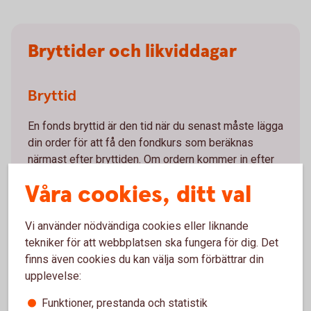
Bryttider och likviddagar
Bryttid
En fonds bryttid är den tid när du senast måste lägga
din order för att få den fondkurs som beräknas
närmast efter bryttiden. Om ordern kommer in efter
bryttiden flyttas din order till nästa bankdags bryttid.
Våra cookies, ditt val
Likviddag
Vi använder nödvändiga cookies eller liknande
tekniker för att webbplatsen ska fungera för dig. Det
Likviddagen är den dag som pengarna kommer in på
finns även cookies du kan välja som förbättrar din
ditt konto vid en fondförsäljning. Antalet dagar
upplevelse:
bestäms av respektive fondbolag och framgår av
fondens handelsinfo.
Funktioner, prestanda och statistik