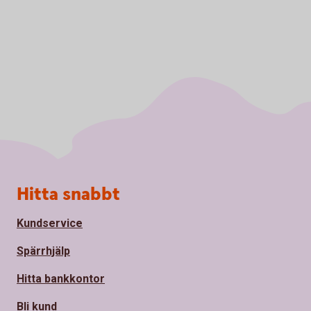
Sidfot
Hitta snabbt
Kundservice
Spärrhjälp
Hitta bankkontor
Bli kund