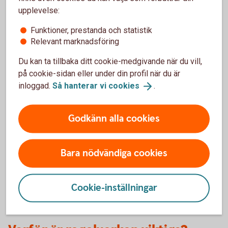
upplevelse:
Funktioner, prestanda och statistik
Relevant marknadsföring
Du kan ta tillbaka ditt cookie-medgivande när du vill,
Så hänger regelverken ihop
på cookie-sidan eller under din profil när du är
inloggad.
Så hanterar vi
cookies
.
Taxonomin sätter en standard för vad som är
miljömässigt hållbart.
Godkänn alla cookies
SFDR påverkar hur fondbolag redovisar en fonds
miljöpåverkan och påverkan på sociala
förhållanden.
Bara nödvändiga cookies
MiFID / IDD ger dig bättre möjlighet att uttrycka
dina hållbarhetspreferenser så att vi kan ge dig
lämpliga råd.
Cookie-inställningar