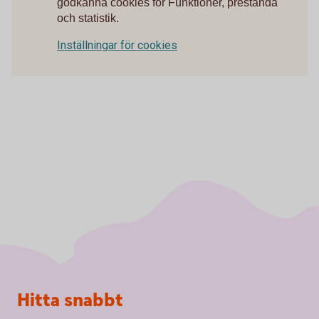
godkänna cookies för Funktioner, prestanda
och statistik.
Inställningar för cookies
Sidfot
Hitta snabbt