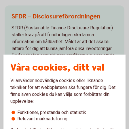
SFDR – Disclosureförordningen
SFDR (Sustainable Finance Disclosure Regulation)
ställer krav på att fondbolagen ska lämna
information om hållbarhet. Målet är att det ska bli
lättare för dig att kunna jämföra olika investeringar.
De fondbolag som tidigare profilerat sig som att de
har ett hållbart fondutbud behöver leva upp till de
Våra cookies, ditt val
uppsatta kraven för att kunna fortsätta göra det.
Vi använder nödvändiga cookies eller liknande
SFDR
tekniker för att webbplatsen ska fungera för dig. Det
finns även cookies du kan välja som förbättrar din
upplevelse:
Funktioner, prestanda och statistik
Relevant marknadsföring
Sparandet – en chans för dig att