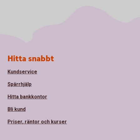
Sidfot
Hitta snabbt
Kundservice
Spärrhjälp
Hitta bankkontor
Bli kund
Priser, räntor och kurser