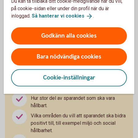
bidra
Du kan ta tillbaka ditt cookie-medgivande när du vill,
på cookie-sidan eller under din profil när du är
inloggad.
Så hanterar vi
cookies
.
När det ställs allt större krav på bolag och fondbolag så är
EU:s förhoppning att det ska leda till en positiv förändring.
Det blir lättare att jämföra olika finansiella produkter när det
Godkänn alla cookies
gäller hållbarhet. Du kan, på ett tydligare sätt, ställa krav på
hållbarheten i ditt sparande och uttrycka dina
Bara nödvändiga cookies
hållbarhetspreferenser när du får en rådgivning av oss. Det
finns flera sätt som du kan påverka på:
Cookie-inställningar
Hur stor del av sparandet som ska vara
hållbart.
Vilka områden du vill att sparandet ska bidra
positivt till, till exempel miljö och social
hållbarhet.