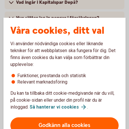
Vad ingår i Kapitalspar Depå?
Hur sätter jag in pengar i försäkringen?
Våra cookies, ditt val
Vad är den lägsta tillåtna insättningen i
Kapitalspar Depå?
Vi använder nödvändiga cookies eller liknande
tekniker för att webbplatsen ska fungera för dig. Det
Jag har satt in pengar i försäkringen. När finns
finns även cookies du kan välja som förbättrar din
pengarna tillgängliga på depåkontot, så att jag
upplevelse:
kan köpa aktier?
Funktioner, prestanda och statistik
Relevant marknadsföring
Hur kan jag handla värdepapper i min
försäkring?
Du kan ta tillbaka ditt cookie-medgivande när du vill,
på cookie-sidan eller under din profil när du är
Jag vill byta från fond till depåkonto, hur gör
inloggad.
Så hanterar vi
cookies
.
jag?
Godkänn alla cookies
Kan jag lägga en köporder på aktier om jag sålt