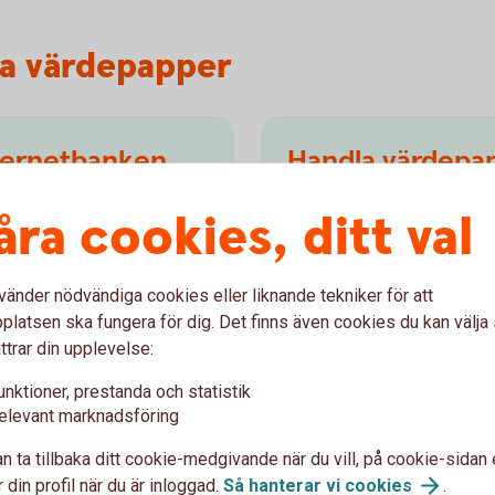
a värdepapper
nternetbanken
Handla värdepap
ersaffärer, se ditt innehav
I vår app får du koll på mar
åra cookies, ditt val
 kan också ta del av
börsnyheter. Du hittar den 
tiklar och TV-sändningar
ekonomi i menyn och sedan 
söka fram och hantera de v
vänder nödvändiga cookies eller liknande tekniker för att
latsen ska fungera för dig. Det finns även cookies du kan välj
Handla värdepapper i
ap
ttrar din upplevelse:
unktioner, prestanda och statistik
elevant marknadsföring
n ta tillbaka ditt cookie-medgivande när du vill, på cookie-sidan 
 vår app
 din profil när du är inloggad.
Så hanterar vi
cookies
.