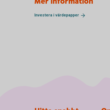
Mer information
Investera i
värdepapper
Sidfot