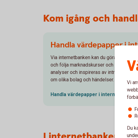
Kom igång och handl
Handla värdepapper i i
Via internetbanken kan du göra värdepapp
V
och följa marknadskurser och nyheter. Du
analyser och inspireras av intressanta ar
om olika bolag och händelser.
Vi an
webbp
Handla värdepapper i
internetbanken
förbä
F
R
Du ka
I internetbanken och
under