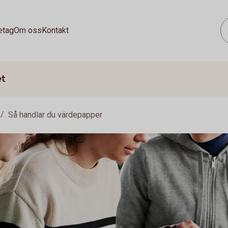
etag
Om oss
Kontakt
et
Så handlar du värdepapper