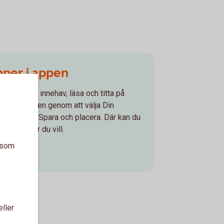
per i appen
knaden, ditt innehav, läsa och titta på
enkelt i appen genom att välja Din
trycka på Spara och placera. Där kan du
ärdepapper du vill.
a som
pen
eller