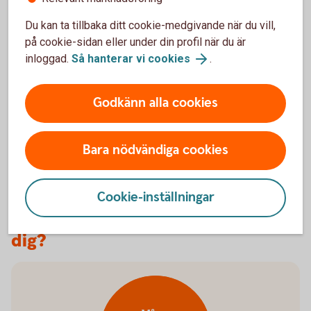
Värdepapperstjänst IP-depå
Du kan ta tillbaka ditt cookie-medgivande när du vill,
på cookie-sidan eller under din profil när du är
inloggad.
IP-depå är ett bra alternativ för dig som vill förvalta
Så hanterar vi cookies
.
ditt Individuella pensionssparande (IPS) genom att
göra egna värdepappersaffärer.
Godkänn alla cookies
Värdepapperstjänst IP-depå
Bara nödvändiga cookies
Cookie-inställningar
Vilken värdepapperstjänst passar
dig?