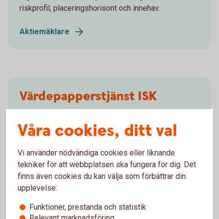
riskprofil, placeringshorisont och innehav.
Aktiemäklare
Värdepapperstjänst ISK
I stället för kapitalbeskattning vid försäljning betalar
Våra cookies, ditt val
du en årlig schablonskatt, vilket medför att du inte
behöver deklarera för affärer inom ISK. ISK finns för
privatpersoner.
Vi använder nödvändiga cookies eller liknande
tekniker för att webbplatsen ska fungera för dig. Det
Värdepapperstjänst ISK
finns även cookies du kan välja som förbättrar din
upplevelse:
Funktioner, prestanda och statistik
Relevant marknadsföring