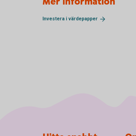
Mer information
Investera i
värdepapper
Sidfot