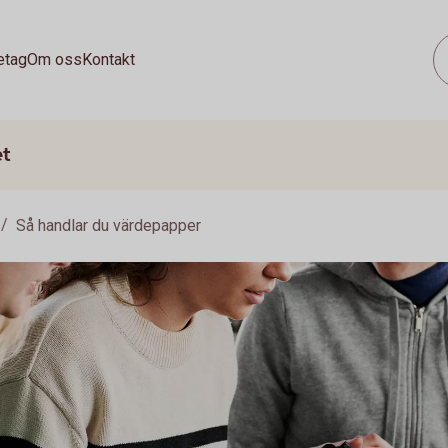
etag
Om oss
Kontakt
et
Så handlar du värdepapper