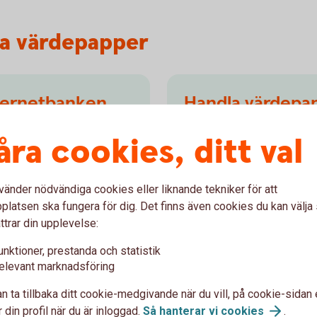
a värdepapper
nternetbanken
Handla värdepap
ersaffärer, se ditt innehav
I vår app får du koll på mar
åra cookies, ditt val
 kan också ta del av
börsnyheter. Du hittar den 
tiklar och TV-sändningar
ekonomi i menyn och sedan 
söka fram och hantera de v
vänder nödvändiga cookies eller liknande tekniker för att
latsen ska fungera för dig. Det finns även cookies du kan välj
Handla värdepapper i
ap
ttrar din upplevelse:
unktioner, prestanda och statistik
elevant marknadsföring
n ta tillbaka ditt cookie-medgivande när du vill, på cookie-sidan 
 vår app
 din profil när du är inloggad.
Så hanterar vi
cookies
.