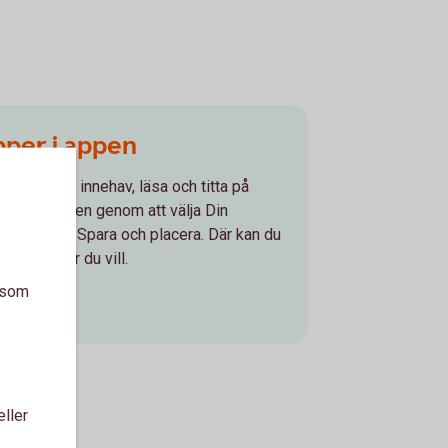
per i appen
knaden, ditt innehav, läsa och titta på
enkelt i appen genom att välja Din
trycka på Spara och placera. Där kan du
ärdepapper du vill.
a som
pen
eller