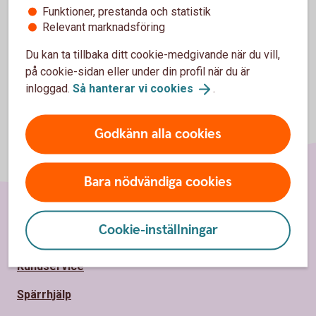
Här hittar du fler frågor och
svar
Funktioner, prestanda och statistik
Relevant marknadsföring
Du kan ta tillbaka ditt cookie-medgivande när du vill,
på cookie-sidan eller under din profil när du är
inloggad.
Så hanterar vi
cookies
.
Godkänn alla cookies
Bara nödvändiga cookies
Sidfot
Cookie-inställningar
Hitta snabbt
Kundservice
Spärrhjälp