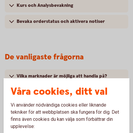
Kurs och Analysbevakning
Bevaka orderstatus och aktivera notiser
De vanligaste frågorna
Vilka marknader är möjliga att handla på?
Våra cookies, ditt val
Hur skaffar jag en Värdepapperstjänst (depå)?
Vi använder nödvändiga cookies eller liknande
Vad är köpkraft?
tekniker för att webbplatsen ska fungera för dig. Det
finns även cookies du kan välja som förbättrar din
upplevelse: