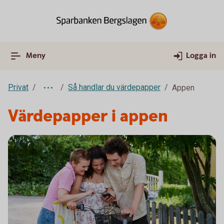
Meny
Logga in
Privat
Så handlar du värdepapper
Appen
Värdepapper i appen