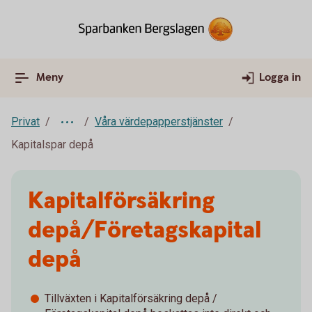
Meny
Logga in
Privat
Våra värdepapperstjänster
Kapitalspar depå
Kapitalförsäkring
depå/Företagskapital
depå
Tillväxten i Kapitalförsäkring depå /