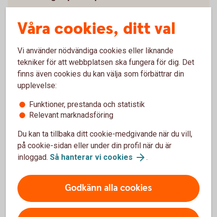
Våra cookies, ditt val
Pris
Vi använder nödvändiga cookies eller liknande
tekniker för att webbplatsen ska fungera för dig. Det
finns även cookies du kan välja som förbättrar din
Vanliga frågor och svar
upplevelse:
Funktioner, prestanda och statistik
Måste man deklarera affärerna?
Relevant marknadsföring
Du kan ta tillbaka ditt cookie-medgivande när du vill,
Finns det någon minimigräns?
på cookie-sidan eller under din profil när du är
inloggad.
Så hanterar vi cookies
.
Går det ta ut pengar när som helst?
Godkänn alla cookies
Kan jag handla online i Kapitalspar Depå?