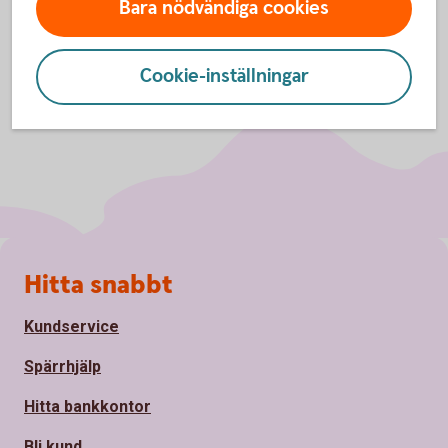
Bara nödvändiga cookies
Cookie-inställningar
Sidfot
Hitta snabbt
Kundservice
Spärrhjälp
Hitta bankkontor
Bli kund