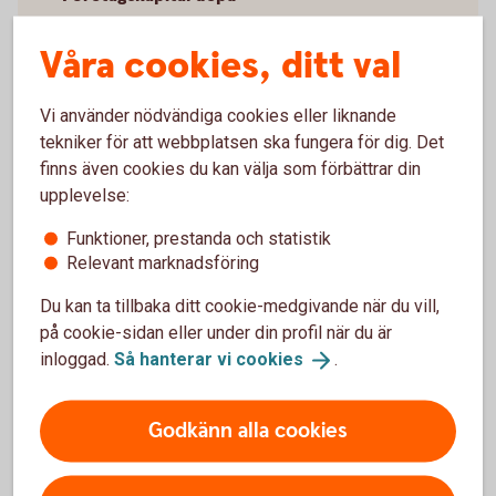
Våra cookies, ditt val
Pris
Vi använder nödvändiga cookies eller liknande
tekniker för att webbplatsen ska fungera för dig. Det
finns även cookies du kan välja som förbättrar din
Vanliga frågor och svar
upplevelse:
Funktioner, prestanda och statistik
Måste man deklarera affärerna?
Relevant marknadsföring
Du kan ta tillbaka ditt cookie-medgivande när du vill,
Finns det någon minimigräns?
på cookie-sidan eller under din profil när du är
inloggad.
Så hanterar vi
cookies
.
Går det ta ut pengar när som helst?
Godkänn alla cookies
Kan jag handla online i Kapitalspar Depå?