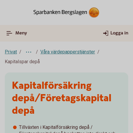
Meny
Logga in
Privat
Våra värdepapperstjänster
Kapitalspar depå
Kapitalförsäkring
depå/Företagskapital
depå
Tillväxten i Kapitalförsäkring depå /