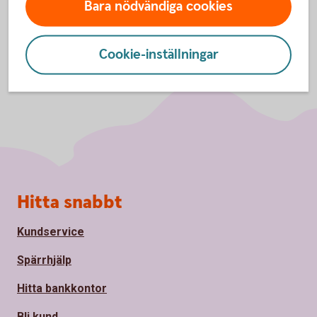
Bara nödvändiga cookies
Cookie-inställningar
Sidfot
Hitta snabbt
Kundservice
Spärrhjälp
Hitta bankkontor
Bli kund