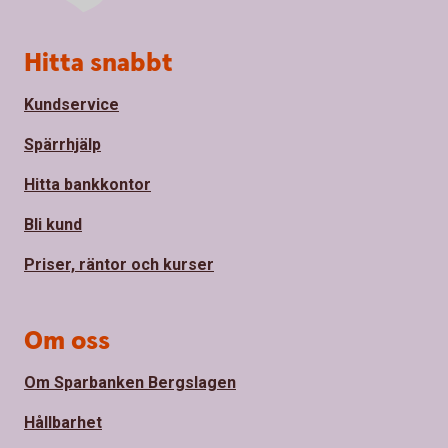
Sidfot
Hitta snabbt
Kundservice
Spärrhjälp
Hitta bankkontor
Bli kund
Priser, räntor och kurser
Om oss
Om Sparbanken Bergslagen
Hållbarhet