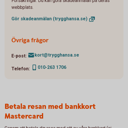
Försäkringar. Du kan göra skadeanmälan på deras
webbplats.
Gör skadeanmälan
(trygghansa.se)
Övriga frågor
kort@trygghansa.se
E-post:
010-263 1706
Telefon:
Betala resan med bankkort
Mastercard