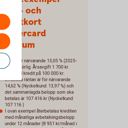
Betal- och
kreditkort
Mastercard
Platinum
Ränta för närvarande 13,05 % (2025-
10-01), rörlig. Årsavgift 1 700 kr.
Utnyttjad kredit på 100 000 kr:
effektiva räntan är för närvarande
14,62 % (Nyckelkund: 13,97 %) och
det sammanlagda belopp som ska
betalas är 107 416 kr (Nyckelkund:
107 116 )
I ovan exempel återbetalas krediten
med månatliga avbetalningsbelopp
under 12 månader (8 951 kr/månad i