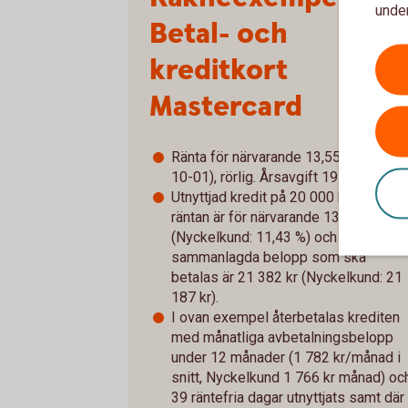
under
Betal- och
kreditkort
Mastercard
Ränta för närvarande 13,55 % (2025-
10-01), rörlig. Årsavgift 195 kr.
Utnyttjad kredit på 20 000 kr: effektiv
räntan är för närvarande 13,50 %
(Nyckelkund: 11,43 %) och det
sammanlagda belopp som ska
betalas är 21 382 kr (Nyckelkund: 21
187 kr).
I ovan exempel återbetalas krediten
med månatliga avbetalningsbelopp
under 12 månader (1 782 kr/månad i
snitt, Nyckelkund 1 766 kr månad) oc
39 räntefria dagar utnyttjats samt där