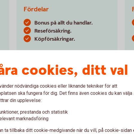
Fördelar
Bonus på allt du handlar.
Reseförsäkring.
Köpförsäkringar.
Betal- och kreditkort Mastercard
Guld
åra cookies, ditt val
vänder nödvändiga cookies eller liknande tekniker för att
latsen ska fungera för dig. Det finns även cookies du kan välj
ttrar din upplevelse:
unktioner, prestanda och statistik
elevant marknadsföring
Räkneexempel
n ta tillbaka ditt cookie-medgivande när du vill, på cookie-sidan 