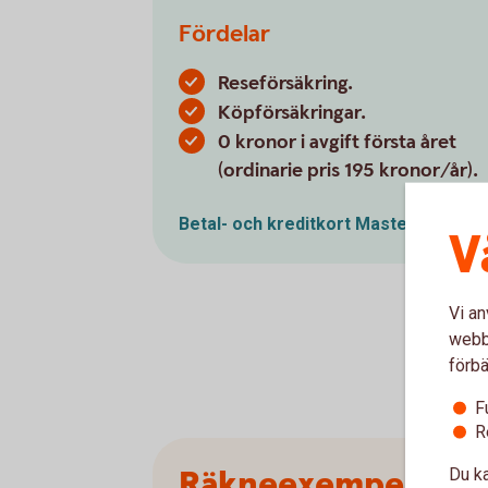
Fördelar
Reseförsäkring.
Köpförsäkringar.
0 kronor i avgift första året
(ordinarie pris 195 kronor/år).
Betal- och kreditkort
Mastercard
V
Vi an
webbp
förbä
F
R
Räkneexempel
Du ka