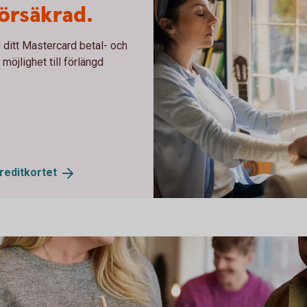
försäkrad.
 ditt Mastercard betal- och
möjlighet till förlängd
reditkortet
Woman broken laptop - Master