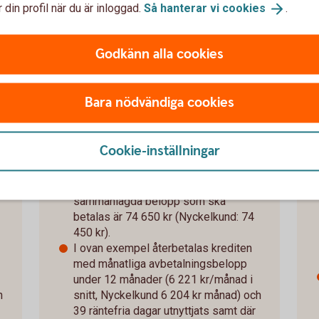
 din profil när du är inloggad.
Så hanterar vi
cookies
.
Betal- och
kreditkort
Godkänn alla cookies
Mastercard Guld
Bara nödvändiga cookies
Ränta för närvarande 13,55 % (2025-
10-01), rörlig. Årsavgift 495 kr.
Cookie-inställningar
a
Utnyttjad kredit på 70 000 kr:
effektiva närvarande 12,93 %
(Nyckelkund: 12,32 %) och det
sammanlagda belopp som ska
betalas är 74 650 kr (Nyckelkund: 74
450 kr).
I ovan exempel återbetalas krediten
med månatliga avbetalningsbelopp
under 12 månader (6 221 kr/månad i
h
snitt, Nyckelkund 6 204 kr månad) och
39 räntefria dagar utnyttjats samt där