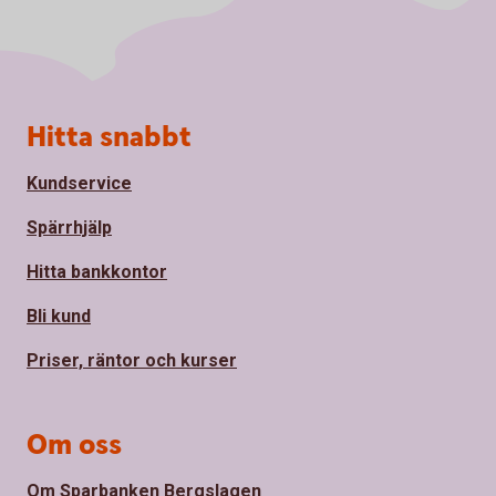
Sidfot
Hitta snabbt
Kundservice
Spärrhjälp
Hitta bankkontor
Bli kund
Priser, räntor och kurser
Om oss
Om Sparbanken Bergslagen