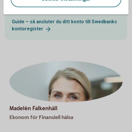
bidrag eller studiemedel från CSN. Se till att anmäla
ditt konto så att du får dina utbetalningar.
Guide – så ansluter du ditt konto till Swedbanks
kontoregister
Madelén Falkenhäll
Ekonom för Finansiell hälsa