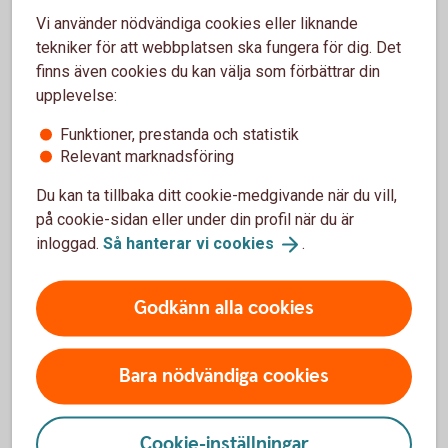
Vi använder nödvändiga cookies eller liknande
En budget ger koll
tekniker för att webbplatsen ska fungera för dig. Det
finns även cookies du kan välja som förbättrar din
Skriv upp hur mycket du får in, inkomsterna, och
upplevelse:
jämför med dina tänkta utgifter kommande månad,
och räkna ihop summan. Nu har du gjort en budget.
Funktioner, prestanda och statistik
Relevant marknadsföring
Ta hjälp av vårt
budgetverktyg
Du kan ta tillbaka ditt cookie-medgivande när du vill,
på cookie-sidan eller under din profil när du är
inloggad.
Så hanterar vi
cookies
.
Anmäl konto till vårt
Godkänn alla cookies
kontoregister
Bara nödvändiga cookies
Många arbetsgivare, myndigheter och kommuner
använder Swedbanks utbetalningssystem för att
betala ut pengar till dig. Det kan vara till exempel lön,
Cookie-inställningar