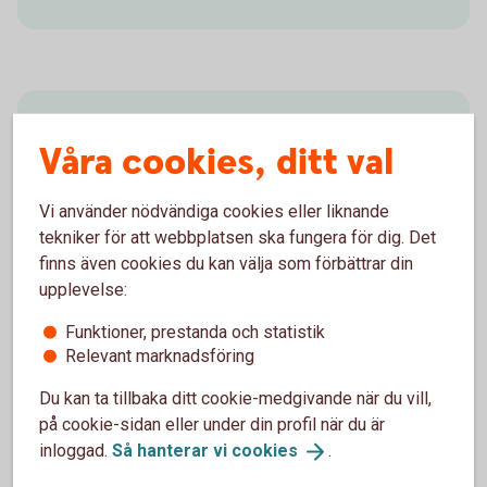
Spara till barn
Våra cookies, ditt val
Genom att spara i fonder ger du barnets pengar
möjlighet att växa.
Vi använder nödvändiga cookies eller liknande
tekniker för att webbplatsen ska fungera för dig. Det
Spara till
barn
finns även cookies du kan välja som förbättrar din
upplevelse:
Funktioner, prestanda och statistik
Relevant marknadsföring
Spara till pensionen
Du kan ta tillbaka ditt cookie-medgivande när du vill,
på cookie-sidan eller under din profil när du är
Få tips på hur du kan påverka din pension. Kom igång
inloggad.
Så hanterar vi
cookies
.
och spara till pensionen redan idag.