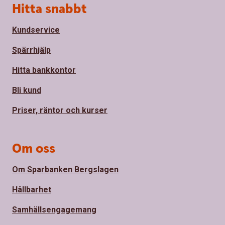
Sidfot
Hitta snabbt
Kundservice
Spärrhjälp
Hitta bankkontor
Bli kund
Priser, räntor och kurser
Om oss
Om Sparbanken Bergslagen
Hållbarhet
Samhällsengagemang