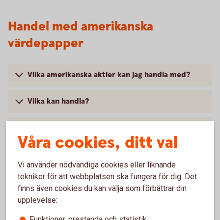
Handel med amerikanska
värdepapper
Vilka amerikanska aktier kan jag handla med?
Vilka kan handla?
Vilket courtage gäller för amerikanska aktier
Våra cookies, ditt val
online?
Vi använder nödvändiga cookies eller liknande
När ska aktierna betalas?
tekniker för att webbplatsen ska fungera för dig. Det
finns även cookies du kan välja som förbättrar din
När kan man lägga order?
upplevelse:
Är det realtidskurser även för amerikanska
Funktioner, prestanda och statistik