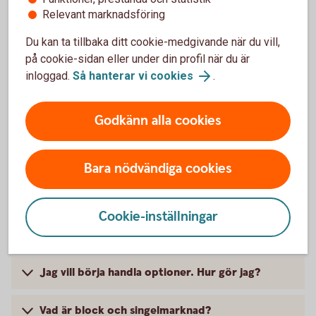
aktier?
Relevant marknadsföring
Du kan ta tillbaka ditt cookie-medgivande när du vill,
Måste man ha valutan amerikanska dollar (USD)
på cookie-sidan eller under din profil när du är
för att kunna handla amerikanska aktier?
inloggad.
Så hanterar vi cookies
.
Hur öppnas valutakonton?
Godkänn alla cookies
Avgift för valutaväxling?
Bara nödvändiga cookies
Cookie-inställningar
Optioner
Jag vill börja handla optioner. Hur gör jag?
Vad är block och singelmarknad?