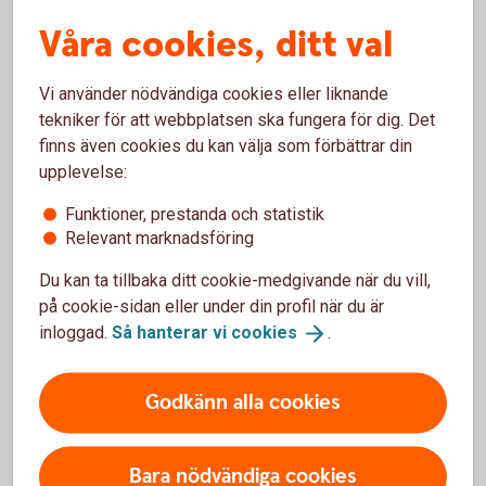
Vad påverkar avkastningen för en börshandlad
fond?
Våra cookies, ditt val
Hur handlar jag med placeringar som inte finns i
Vi använder nödvändiga cookies eller liknande
bankens erbjudande?
tekniker för att webbplatsen ska fungera för dig. Det
finns även cookies du kan välja som förbättrar din
Går det att sälja om jag har placeringar från
upplevelse:
andra leverantörer som inte finns med i bankens
erbjudande?
Funktioner, prestanda och statistik
Relevant marknadsföring
Du kan ta tillbaka ditt cookie-medgivande när du vill,
på cookie-sidan eller under din profil när du är
inloggad.
Så hanterar vi
cookies
.
Kurser och
marknadsinformation
Godkänn alla cookies
Den svenska marknaden.
Bara nödvändiga cookies
Logga in för att se
börskurser