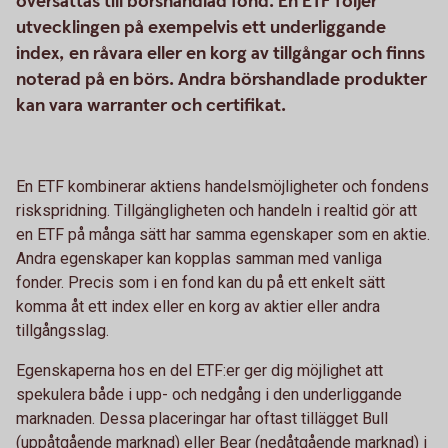
översättas till börshandlad fond. En ETF följer
utvecklingen på exempelvis ett underliggande
index, en råvara eller en korg av tillgångar och finns
noterad på en börs. Andra börshandlade produkter
kan vara warranter och certifikat.
En ETF kombinerar aktiens handelsmöjligheter och fondens
riskspridning. Tillgängligheten och handeln i realtid gör att
en ETF på många sätt har samma egenskaper som en aktie.
Andra egenskaper kan kopplas samman med vanliga
fonder. Precis som i en fond kan du på ett enkelt sätt
komma åt ett index eller en korg av aktier eller andra
tillgångsslag.
Egenskaperna hos en del ETF:er ger dig möjlighet att
spekulera både i upp- och nedgång i den underliggande
marknaden. Dessa placeringar har oftast tillägget Bull
(uppåtgående marknad) eller Bear (nedåtgående marknad) i